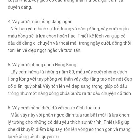
duyên dáng.
4. Váy cưới màu hồng dáng ngắn
Nếu bạn yêu thích sự trẻ trung và năng động, váy cưới ngắn
màu hồng sẽ là lựa chọn hoàn hảo. Thiết kế lệch vai giúp cô
dâu dễ dàng di chuyển và thoải mái trong ngày cưới, đồng thời
tôn lên vẻ đẹp ngọt ngào và tươi tắn.
5. Váy cưới phong cách Hong Kong
Lấy cảm hứng từ những năm 80, mẫu váy cưới phong cách
Hong Kong với tay phồng và thân váy xếp tầng tạo nên nét đẹp
cổ điển, quý phái. Váy tôn lên vẻ đẹp sang trọng, giúp cô dâu
trông như một nàng công chúa bước ra từ câu chuyện cổ tích.
6. Váy cưới hồng điệu đà với ngực đính tua rua
Mẫu váy này với phần ngực đính tua rua bắt mắt là lựa chọn
lý tưởng cho những cô dâu yêu thích sự nữ tính. Thiết kế giúp
che đi khuyết điểm bắp tay, tôn lên vòng eo thon gọn và mang
lại vẻ bồng bềnh, quyến rũ.