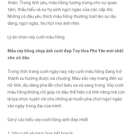
thiện. Trong tình yêu, màu hồng tượng trưng cho sự quan
tâm, thấu hiểu và sự hy sinh ngọt ngào của các cặp đôi.
Những cô dâu yêu thích màu hồng thường toát lên sự dịu
dàng, ngọt ngào, thu hút mọi ánh nhìn.
Lý do chọn váy cưới màu hồng
Mẫu váy hồng chụp ảnh cưới đẹp Tuy Hoa Phú Yên mới nhất
cho cô dâu
Trong thời trang cưới ngày nay, váy cưới màu hồng đang trở
thành xu hướng được ưa chuộng. Màu sắc này mang đến sự
nữ tính, dịu dàng pha lẫn chút kiêu sa và sang trọng. Váy cưới
màu hồng không chỉ giúp cô dâu thể hiện cá tính riêng mà còn
là lựa chọn tuyệt vời cho những ai muốn pha chút ngọt ngào
vào ngày trọng đại của mình.
Gợi ý các kiểu váy cưới hồng xinh đẹp nhất
1. Váy cưới xẻ ngực họa tiết hoa lá