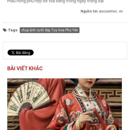
màu hồng phù hợp để tỏa sáng trong ngày trọng đại.
Nguồn tin:
aocuoimoc. vn
Tags:
chụp ảnh cưới đẹp Tuy Hoa Phú Yên
BÀI VIẾT KHÁC