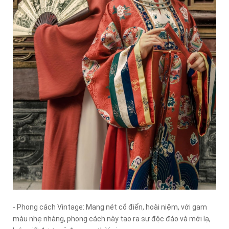
- Phong cách Vintage: Mang nét cổ điển, hoài niệm, với gam
màu nhẹ nhàng, phong cách này tạo ra sự độc đáo và mới lạ,