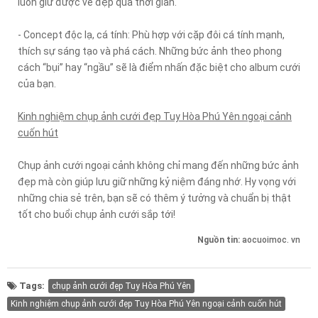
luôn giữ được vẻ đẹp qua thời gian.
- Concept độc lạ, cá tính: Phù hợp với cặp đôi cá tính mạnh,
thích sự sáng tạo và phá cách. Những bức ảnh theo phong
cách “bụi” hay “ngầu” sẽ là điểm nhấn đặc biệt cho album cưới
của bạn.
Kinh nghiệm chụp ảnh cưới đẹp Tuy Hòa Phú Yên ngoại cảnh
cuốn hút
Chụp ảnh cưới ngoại cảnh không chỉ mang đến những bức ảnh
đẹp mà còn giúp lưu giữ những kỷ niệm đáng nhớ. Hy vọng với
những chia sẻ trên, bạn sẽ có thêm ý tưởng và chuẩn bị thật
tốt cho buổi chụp ảnh cưới sắp tới!
Nguồn tin:
aocuoimoc. vn
Tags:
chụp ảnh cưới đẹp Tuy Hòa Phú Yên
Kinh nghiệm chụp ảnh cưới đẹp Tuy Hòa Phú Yên ngoại cảnh cuốn hút