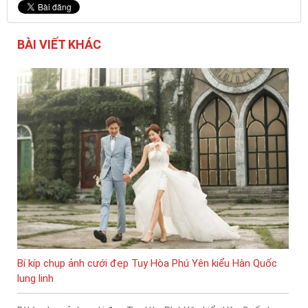
BÀI VIẾT KHÁC
Bí kíp chụp ảnh cưới đẹp Tuy Hòa Phú Yên kiểu Hàn Quốc
lung linh