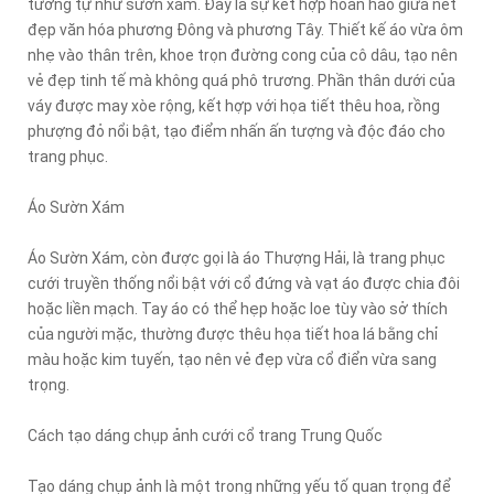
tương tự như sườn xám. Đây là sự kết hợp hoàn hảo giữa nét
đẹp văn hóa phương Đông và phương Tây. Thiết kế áo vừa ôm
nhẹ vào thân trên, khoe trọn đường cong của cô dâu, tạo nên
vẻ đẹp tinh tế mà không quá phô trương. Phần thân dưới của
váy được may xòe rộng, kết hợp với họa tiết thêu hoa, rồng
phượng đỏ nổi bật, tạo điểm nhấn ấn tượng và độc đáo cho
trang phục.
Áo Sườn Xám
Áo Sườn Xám, còn được gọi là áo Thượng Hải, là trang phục
cưới truyền thống nổi bật với cổ đứng và vạt áo được chia đôi
hoặc liền mạch. Tay áo có thể hẹp hoặc loe tùy vào sở thích
của người mặc, thường được thêu họa tiết hoa lá bằng chỉ
màu hoặc kim tuyến, tạo nên vẻ đẹp vừa cổ điển vừa sang
trọng.
Cách tạo dáng chụp ảnh cưới cổ trang Trung Quốc
Tạo dáng chụp ảnh là một trong những yếu tố quan trọng để