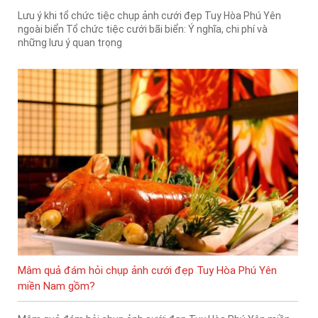
Lưu ý khi tổ chức tiệc chụp ảnh cưới đẹp Tuy Hòa Phú Yên
ngoài biển Tổ chức tiệc cưới bãi biển: Ý nghĩa, chi phí và
những lưu ý quan trọng
Mâm quả đám hỏi chụp ảnh cưới đẹp Tuy Hòa Phú Yên
miền Nam gồm?