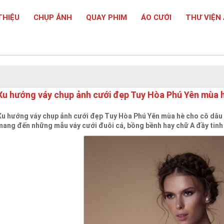
THIỆU
CHỤP ẢNH
QUAY PHIM
ÁO CƯỚI
THƯ VIỆN
Xu hướng váy chụp ảnh cưới đẹp Tuy Hòa Phú Yên mùa 
Xu hướng váy chụp ảnh cưới đẹp Tuy Hòa Phú Yên mùa hè cho cô dâu Với
mang đến những mẫu váy cưới đuôi cá, bồng bềnh hay chữ A đầy tinh 