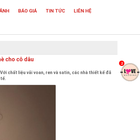
 ẢNH
BÁO GIÁ
TIN TỨC
LIÊN HỆ
hè cho cô dâu
2
 chất liệu vải voan, ren và satin, các nhà thiết kế đã
tế.