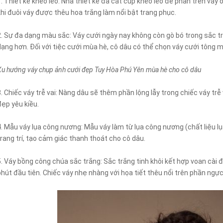
1. Thiết kế khéo léo: Nhà thiết kế đã cắt cúp khéo léo để phần trên vá
khi đuôi váy được thêu hoa trắng làm nổi bật trang phục.
2. Sự đa dạng màu sắc: Váy cưới ngày nay không còn gò bó trong sắc t
dạng hơn. Đối với tiệc cưới mùa hè, cô dâu có thể chọn váy cưới tông 
Xu hướng váy chụp ảnh cưới đẹp Tuy Hòa Phú Yên mùa hè cho cô dâu
3. Chiếc váy trễ vai: Nàng dâu sẽ thêm phần lộng lẫy trong chiếc váy trễ
đẹp yêu kiều.
4. Mẫu váy lụa công nương: Mẫu váy làm từ lụa công nương (chất liệu lụ
trang trí, tạo cảm giác thanh thoát cho cô dâu.
5. Váy bồng công chúa sắc trắng: Sắc trắng tinh khôi kết hợp voan cài đ
phút đầu tiên. Chiếc váy nhẹ nhàng với họa tiết thêu nổi trên phần ngực