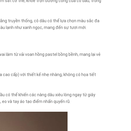
y ôm sát cơ thể, khoe trọn đường cong của cô dâu, trong
rắng truyền thống, cô dâu có thể lựa chọn màu sắc đa
màu lạnh như xanh ngọc, mang đến sự tươi mới.
 vai làm từ vải voan hồng pastel bồng bềnh, mang lại vẻ
a cao cấp) với thiết kế nhẹ nhàng, không có họa tiết
ầu có thể khiến các nàng dâu xiêu lòng ngay từ giây
, eo và tay áo tạo điểm nhấn quyến rũ.