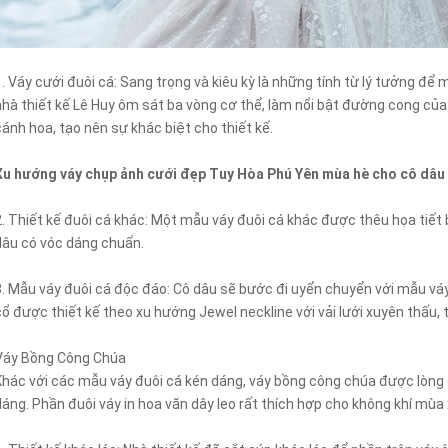
1. Váy cưới đuôi cá: Sang trọng và kiêu kỳ là những tính từ lý tưởng để
nhà thiết kế Lê Huy ôm sát ba vòng cơ thể, làm nổi bật đường cong củ
cánh hoa, tạo nên sự khác biệt cho thiết kế.
Xu hướng váy chụp ảnh cưới đẹp Tuy Hòa Phú Yên mùa hè cho cô dâu
2. Thiết kế đuôi cá khác: Một mẫu váy đuôi cá khác được thêu họa tiết
dâu có vóc dáng chuẩn.
3. Mẫu váy đuôi cá độc đáo: Cô dâu sẽ bước đi uyển chuyển với mẫu vá
cổ được thiết kế theo xu hướng Jewel neckline với vải lưới xuyên thấu, 
Váy Bồng Công Chúa
Khác với các mẫu váy đuôi cá kén dáng, váy bồng công chúa được lòng 
dáng. Phần đuôi váy in hoa văn dây leo rất thích hợp cho không khí mùa