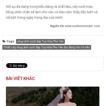
Với sự đa dạng trong kiểu dáng và chất liệu, váy cưới màu
hồng chắc chắn sẽ làm cho các cô dâu cảm thấy đặc biệt và
nổi bật trong ngày trọng đại của mình.
Nguồn tin:
www.cuoihoivietnam. com
Tags:
chụp ảnh cưới đẹp Tuy Hòa Phú Yên
Chiếc váy chụp ảnh cưới đẹp Tuy Hòa Phú Yên dịu dàng cho cô dâu
BÀI VIẾT KHÁC