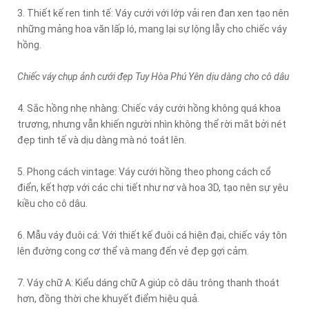
3. Thiết kế ren tinh tế: Váy cưới với lớp vải ren đan xen tạo nên
những mảng hoa văn lấp ló, mang lại sự lộng lẫy cho chiếc váy
hồng.
Chiếc váy chụp ảnh cưới đẹp Tuy Hòa Phú Yên dịu dàng cho cô dâu
4. Sắc hồng nhẹ nhàng: Chiếc váy cưới hồng không quá khoa
trương, nhưng vẫn khiến người nhìn không thể rời mắt bởi nét
đẹp tinh tế và dịu dàng mà nó toát lên.
5. Phong cách vintage: Váy cưới hồng theo phong cách cổ
điển, kết hợp với các chi tiết như nơ và hoa 3D, tạo nên sự yêu
kiều cho cô dâu.
6. Mẫu váy đuôi cá: Với thiết kế đuôi cá hiện đại, chiếc váy tôn
lên đường cong cơ thể và mang đến vẻ đẹp gợi cảm.
7. Váy chữ A: Kiểu dáng chữ A giúp cô dâu trông thanh thoát
hơn, đồng thời che khuyết điểm hiệu quả.