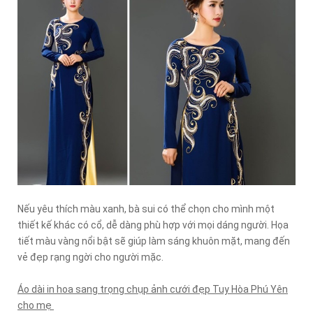
Nếu yêu thích màu xanh, bà sui có thể chọn cho mình một
thiết kế khác có cổ, dễ dàng phù hợp với mọi dáng người. Họa
tiết màu vàng nổi bật sẽ giúp làm sáng khuôn mặt, mang đến
vẻ đẹp rạng ngời cho người mặc.
Áo dài in hoa sang trọng chụp ảnh cưới đẹp Tuy Hòa Phú Yên
cho mẹ