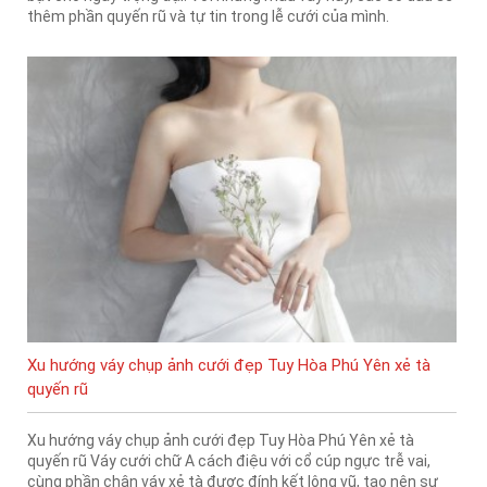
thêm phần quyến rũ và tự tin trong lễ cưới của mình.
Xu hướng váy chụp ảnh cưới đẹp Tuy Hòa Phú Yên xẻ tà
quyến rũ
Xu hướng váy chụp ảnh cưới đẹp Tuy Hòa Phú Yên xẻ tà
quyến rũ Váy cưới chữ A cách điệu với cổ cúp ngực trễ vai,
cùng phần chân váy xẻ tà được đính kết lông vũ, tạo nên sự