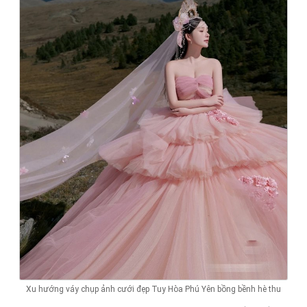
Xu hướng váy chụp ảnh cưới đẹp Tuy Hòa Phú Yên bồng bềnh hè thu