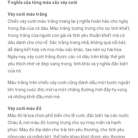
Ý nghĩa của từng màu sắc váy cưới
Váy cưới màu trắng
Chiếc váy cưới màu trắng mang lại ý nghĩa hoàn hảo cho ngày
trọng đại của cô dâu. Màu trắng tượng trưng cho sự tinh khiết,
trong trắng của người con gái và tình yêu thuần khiết mà cô
dâu dành cho chú rể. Sắc trắng trang nhã, không quá nổi bật,
dễ dàng kết hợp với mọi màu sắc khác, tạo nên sự hài hòa.
Ngày nay, váy cưới trắng được các cô dâu trên khắp thế giới
yêu thích nhờ vẻ đẹp sang trọng, tinh khôi và ý nghĩa đặc biệt
của nó.
Màu trắng trên chiếc váy cưới cũng đánh dấu một bước ngoặt
lớn trong cuộc đời, mở ra một chặng đường mới đầy hy vọng
và những khởi đầu mới mẻ.
Váy cưới màu đỏ
Màu đỏ là lựa chọn phổ biến cho lễ cưới, đặc biệt tại các nước
Châu Á, nơi màu đỏ tượng trưng cho sự may mắn và hạnh
phúc. Màu đỏ đại diện cho trái tim yêu thương, cho tình yêu
nồng nàn và mãnh liệt, thể hiện khao khát được yêu thương