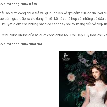
Áo cưới công chúa trễ vai
Mẫu áo cưới công chúa trễ vai giúp tôn lên vẻ gợi cảm của cô dâu với đ
tạo cảm giác e ấp và dịu dàng. Thiết kế này phù hợp với những cô dâu c
đi khuyết điểm cho những nàng có cánh tay hơi to, mang đến vẻ đẹp tha
Sức hút kinh khủng của ảo cưới công chúa Áo Cưới Đẹp Tuy Hoà Phú Y
Áo cưới công chúa đuôi dài