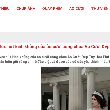
THIỆU
CHỤP ẢNH
QUAY PHIM
ÁO CƯỚI
THƯ VIỆN
Sức hút kinh khủng của ảo cưới công chúa Áo Cưới Đẹp
Sức hút kinh khủng của ảo cưới công chúa Áo Cưới Đẹp Tuy Hoà Phú 
vẫn luôn giữ vững vị thế đặc biệt và được các cô dâu yêu thích nhất.