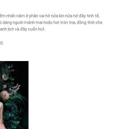
iểm nhấn nằm ở phần vai hở nửa kín nửa hở đầy tinh tế,
ó dáng người mảnh mai hoặc hơi tròn trịa, đồng thời che
nh lịch và đầy cuốn hút.
ên