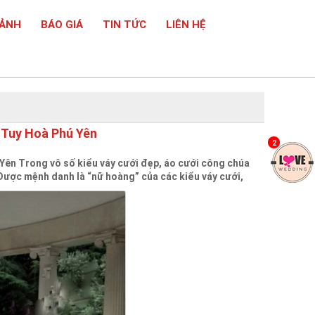
 ẢNH
BÁO GIÁ
TIN TỨC
LIÊN HỆ
 Tuy Hoà Phú Yên
2
Yên Trong vô số kiểu váy cưới đẹp, áo cưới công chúa
 Được mệnh danh là “nữ hoàng” của các kiểu váy cưới,