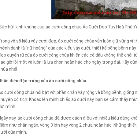
Sức hút kinh khủng của ảo cưới công chúa Áo Cưới Đẹp Tuy Hoà Phú Y
Trong vô số kiểu váy cưới đẹp, áo cưới công chúa vẫn luôn giữ vững vị 
mệnh danh là “nữ hoàng” của các kiểu váy cưới, thiết kế bồng bềnh nà
đẹp quyến rũ của áo cưới công chúa khiến các cô dâu không thể chối từ.
bao giờ lỗi mốt và luôn là lựa chọn hoàn hảo cho ngày trọng đại. Hãy 
chúa nhé!
Nhận diện đặc trưng của áo cưới công chúa
Áo cưới công chúa nổi bật với phần chân váy rộng và bồng bềnh, giống
chuyện cổ tích. Khoác lên mình chiếc áo cưới này, bạn sẽ cảm thấy như
đời mình.
Ngày nay, áo cưới công chúa đã được cách điệu với nhiều kiểu dáng khá
điểm như chân ngắn, vòng 3 lớn hay vòng 2 chưa hoàn hảo. Những thiết k
cưới của mình.