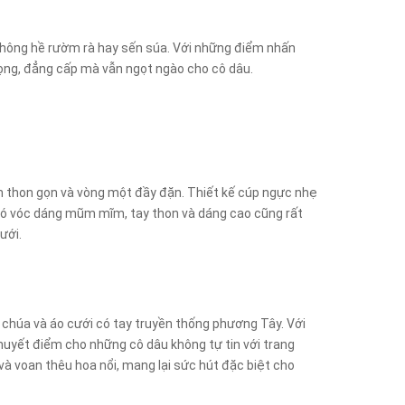
không hề rườm rà hay sến súa. Với những điểm nhấn
trọng, đẳng cấp mà vẫn ngọt ngào cho cô dâu.
n thon gọn và vòng một đầy đặn. Thiết kế cúp ngực nhẹ
 có vóc dáng mũm mĩm, tay thon và dáng cao cũng rất
ưới.
g chúa và áo cưới có tay truyền thống phương Tây. Với
 khuyết điểm cho những cô dâu không tự tin với trang
 và voan thêu hoa nổi, mang lại sức hút đặc biệt cho