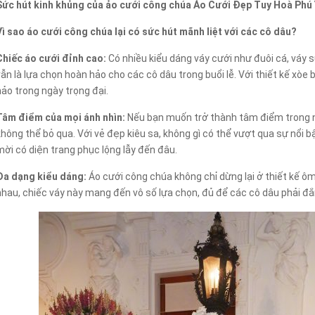
Sức hút kinh khủng của ảo cưới công chúa Áo Cưới Đẹp Tuy Hoà Phú
Vì sao áo cưới công chúa lại có sức hút mãnh liệt với các cô dâu?
Chiếc áo cưới đỉnh cao:
Có nhiều kiểu dáng váy cưới như đuôi cá, váy 
vẫn là lựa chọn hoàn hảo cho các cô dâu trong buổi lễ. Với thiết kế xòe
hảo trong ngày trọng đại.
Tâm điểm của mọi ánh nhìn:
Nếu bạn muốn trở thành tâm điểm trong n
không thể bỏ qua. Với vẻ đẹp kiêu sa, không gì có thể vượt qua sự nổi b
mời có diện trang phục lộng lẫy đến đâu.
Đa dạng kiểu dáng:
Áo cưới công chúa không chỉ dừng lại ở thiết kế ôm
nhau, chiếc váy này mang đến vô số lựa chọn, đủ để các cô dâu phải đắn