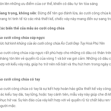
tôn lên những ưu điểm của cơ thể, khiến cô dâu tự tin tỏa sáng.
Sang trọng, không sến:
Đừng để tên gọi đánh lừa, áo cưới công chúa 
trang trí tinh tế từ các nhà thiết kế, chiếc váy này mang đến sự sang 
Các biến thể của mẫu áo cưới công chúa
Áo cưới công chúa cúp ngực
Sức hút kinh khủng của ảo cưới công chúa Áo Cưới Đẹp Tuy Hoà Phú Yên
Áo cưới công chúa cúp ngực rất phù hợp cho những cô dâu có thân trê
nhàng tôn lên vẻ quyến rũ của vòng 1 và bờ vai gợi cảm. Những cô dâu
hợp với kiểu váy này, giúp họ trở nên nổi bật và thu hút hơn trong ngày c
Áo cưới công chúa có tay
Áo cưới công chúa có tay là sự kết hợp hoàn hảo giữa thiết kế váy côn
các kiểu tay dài, tay lửng, hoặc tay cánh tiên, mẫu váy này giúp che đi
phục hở vai. Sự kín đáo của váy kết hợp với vẻ quyến rũ từ chất liệu ren
người mặc.