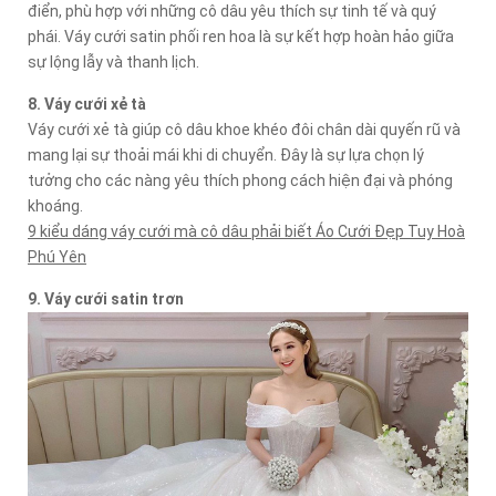
điển, phù hợp với những cô dâu yêu thích sự tinh tế và quý
phái. Váy cưới satin phối ren hoa là sự kết hợp hoàn hảo giữa
sự lộng lẫy và thanh lịch.
8. Váy cưới xẻ tà
Váy cưới xẻ tà giúp cô dâu khoe khéo đôi chân dài quyến rũ và
mang lại sự thoải mái khi di chuyển. Đây là sự lựa chọn lý
tưởng cho các nàng yêu thích phong cách hiện đại và phóng
khoáng.
9 kiểu dáng váy cưới mà cô dâu phải biết Áo Cưới Đẹp Tuy Hoà
Phú Yên
9. Váy cưới satin trơn