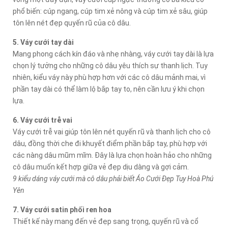
phổ biến: cúp ngang, cúp tim xẻ nông và cúp tim xẻ sâu, giúp
tôn lên nét đẹp quyến rũ của cô dâu.
5. Váy cưới tay dài
Mang phong cách kín đáo và nhẹ nhàng, váy cưới tay dài là lựa
chọn lý tưởng cho những cô dâu yêu thích sự thanh lịch. Tuy
nhiên, kiểu váy này phù hợp hơn với các cô dâu mảnh mai, vì
phần tay dài có thể làm lộ bắp tay to, nên cần lưu ý khi chọn
lựa.
6. Váy cưới trễ vai
Váy cưới trễ vai giúp tôn lên nét quyến rũ và thanh lịch cho cô
dâu, đồng thời che đi khuyết điểm phần bắp tay, phù hợp với
các nàng dâu mũm mĩm. Đây là lựa chọn hoàn hảo cho những
cô dâu muốn kết hợp giữa vẻ đẹp dịu dàng và gợi cảm.
9 kiểu dáng váy cưới mà cô dâu phải biết Áo Cưới Đẹp Tuy Hoà Phú
Yên
7. Váy cưới satin phối ren hoa
Thiết kế này mang đến vẻ đẹp sang trọng, quyến rũ và cổ