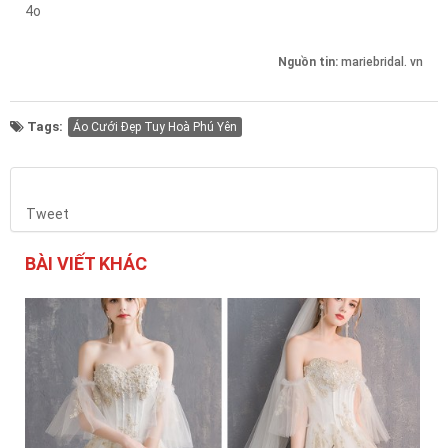
4o
Nguồn tin:
mariebridal. vn
Tags:
Áo Cưới Đẹp Tuy Hoà Phú Yên
Tweet
BÀI VIẾT KHÁC