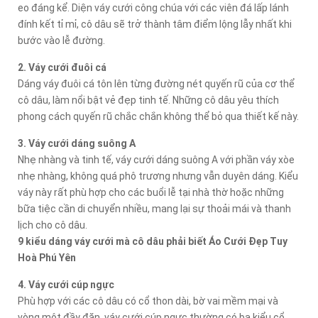
eo đáng kể. Diện váy cưới công chúa với các viên đá lấp lánh
đính kết tỉ mỉ, cô dâu sẽ trở thành tâm điểm lộng lẫy nhất khi
bước vào lễ đường.
2. Váy cưới đuôi cá
Dáng váy đuôi cá tôn lên từng đường nét quyến rũ của cơ thể
cô dâu, làm nổi bật vẻ đẹp tinh tế. Những cô dâu yêu thích
phong cách quyến rũ chắc chắn không thể bỏ qua thiết kế này.
3. Váy cưới dáng suông A
Nhẹ nhàng và tinh tế, váy cưới dáng suông A với phần váy xòe
nhẹ nhàng, không quá phô trương nhưng vẫn duyên dáng. Kiểu
váy này rất phù hợp cho các buổi lễ tại nhà thờ hoặc những
bữa tiệc cần di chuyển nhiều, mang lại sự thoải mái và thanh
lịch cho cô dâu.
9 kiểu dáng váy cưới mà cô dâu phải biết Áo Cưới Đẹp Tuy
Hoà Phú Yên
4. Váy cưới cúp ngực
Phù hợp với các cô dâu có cổ thon dài, bờ vai mềm mại và
vòng một đầy đặn, váy cưới cúp ngực thường có ba kiểu cổ