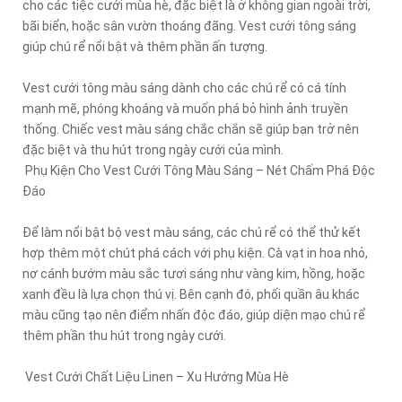
cho các tiệc cưới mùa hè, đặc biệt là ở không gian ngoài trời,
bãi biển, hoặc sân vườn thoáng đãng. Vest cưới tông sáng
giúp chú rể nổi bật và thêm phần ấn tượng.
Vest cưới tông màu sáng dành cho các chú rể có cá tính
mạnh mẽ, phóng khoáng và muốn phá bỏ hình ảnh truyền
thống. Chiếc vest màu sáng chắc chắn sẽ giúp bạn trở nên
đặc biệt và thu hút trong ngày cưới của mình.
Phụ Kiện Cho Vest Cưới Tông Màu Sáng – Nét Chấm Phá Độc
Đáo
Để làm nổi bật bộ vest màu sáng, các chú rể có thể thử kết
hợp thêm một chút phá cách với phụ kiện. Cà vạt in hoa nhỏ,
nơ cánh bướm màu sắc tươi sáng như vàng kim, hồng, hoặc
xanh đều là lựa chọn thú vị. Bên cạnh đó, phối quần âu khác
màu cũng tạo nên điểm nhấn độc đáo, giúp diện mạo chú rể
thêm phần thu hút trong ngày cưới.
Vest Cưới Chất Liệu Linen – Xu Hướng Mùa Hè