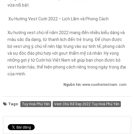
vừa nổi bật.
Xu Hướng Vest Cưới 2022 – Lịch Lãm và Phong Cách
Xu hướng vest chú rể năm 2022 mang đến nhiều kiểu dáng và
màu sắc đa dạng, từ thanh lịch đến trẻ trung. Để chọn được
bộ vest ưng ý, chú rể nên tập trung vào sự tinh tế, phong cách
và sự độc đáo phù hợp với gout thẩm mỹ cá nhân. Hy vọng
những gợi ý từ Cưới hỏi Việt Nam sẽ giúp bạn chọn được bộ
vest hoàn hảo, thể hiện phong cách riêng trong ngày trọng đại
của mình.
Nguồn tin:
www.cuoihoivietnam. com
Tags:
Tuy Hoà Phú Yên
Vest Chú Rể Đẹp 2022 Tuy Hoà Phú Yên