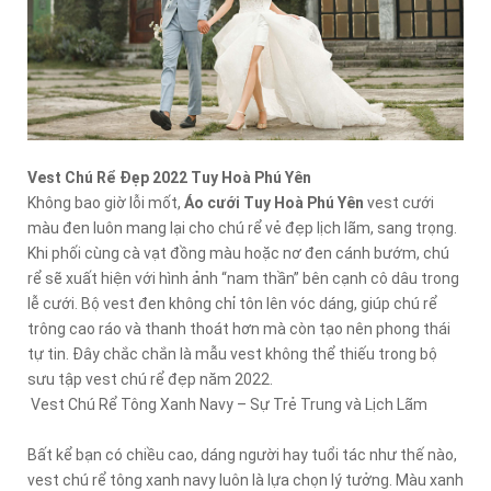
Vest Chú Rể Đẹp 2022 Tuy Hoà Phú Yên
Không bao giờ lỗi mốt,
Áo cưới Tuy Hoà Phú Yên
vest cưới
màu đen luôn mang lại cho chú rể vẻ đẹp lịch lãm, sang trọng.
Khi phối cùng cà vạt đồng màu hoặc nơ đen cánh bướm, chú
rể sẽ xuất hiện với hình ảnh “nam thần” bên cạnh cô dâu trong
lễ cưới. Bộ vest đen không chỉ tôn lên vóc dáng, giúp chú rể
trông cao ráo và thanh thoát hơn mà còn tạo nên phong thái
tự tin. Đây chắc chắn là mẫu vest không thể thiếu trong bộ
sưu tập vest chú rể đẹp năm 2022.
Vest Chú Rể Tông Xanh Navy – Sự Trẻ Trung và Lịch Lãm
Bất kể bạn có chiều cao, dáng người hay tuổi tác như thế nào,
vest chú rể tông xanh navy luôn là lựa chọn lý tưởng. Màu xanh