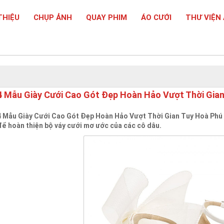
THIỆU
CHỤP ẢNH
QUAY PHIM
ÁO CƯỚI
THƯ VIỆN
4 Mẫu Giày Cưới Cao Gót Đẹp Hoàn Hảo Vượt Thời Gian
4 Mẫu Giày Cưới Cao Gót Đẹp Hoàn Hảo Vượt Thời Gian Tuy Hoà Phú Y
để hoàn thiện bộ váy cưới mơ ước của các cô dâu.