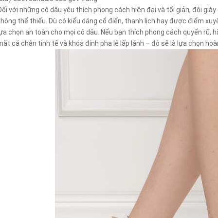
Đối với những cô dâu yêu thích phong cách hiện đại và tối giản, đôi già
không thể thiếu. Dù có kiểu dáng cổ điển, thanh lịch hay được điểm xuyế
lựa chọn an toàn cho mọi cô dâu. Nếu bạn thích phong cách quyến rũ, hã
mắt cá chân tinh tế và khóa đính pha lê lấp lánh – đó sẽ là lựa chọn ho