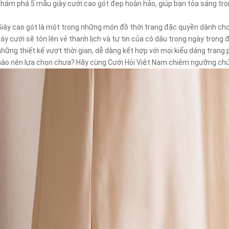
khám phá 5 mẫu giày cưới cao gót đẹp hoàn hảo, giúp bạn tỏa sáng tro
Giày cao gót là một trong những món đồ thời trang đặc quyền dành cho 
váy cưới sẽ tôn lên vẻ thanh lịch và tự tin của cô dâu trong ngày trọng
những thiết kế vượt thời gian, dễ dàng kết hợp với mọi kiểu dáng trang 
nào nên lựa chọn chưa? Hãy cùng Cưới Hỏi Việt Nam chiêm ngưỡng chú