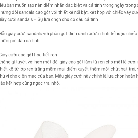
Nếu bạn muốn tạo nên điểm nhấn đặc biệt và cá tính trong ngày trọng 
những đôi sandals cao gót với thiết kế nổi bật, kết hợp với chiếc váy cư
Giày cưới sandals – Sự lựa chọn cho cô dâu cá tính
Mẫu giày cưới sandals với phần gót đính cánh bướm tinh tế hoặc chiếc 
những cô dâu cá tính.
Giày cưới cao gót họa tiết ren
Không gì tuyệt vời hơn một đôi giày cao gót làm từ ren cho một lễ cướ
thiết kế từ lớp ren trắng mềm mại, điểm xuyết thêm một chút hạt trai, 
thú vị cho diện mạo của bạn. Mẫu giày cưới này chính là lựa chọn hoàn h
xảo kết hợp cùng ngọc trai nhỏ.