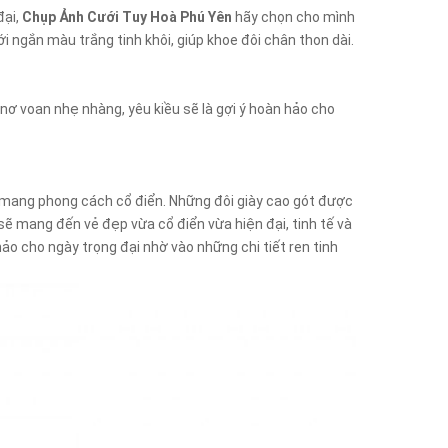
đại,
Chụp Ảnh Cưới Tuy Hoà Phú Yên
hãy chọn cho mình
ới ngắn màu trắng tinh khôi, giúp khoe đôi chân thon dài.
nơ voan nhẹ nhàng, yêu kiều sẽ là gợi ý hoàn hảo cho
i mang phong cách cổ điển. Những đôi giày cao gót được
sẽ mang đến vẻ đẹp vừa cổ điển vừa hiện đại, tinh tế và
ảo cho ngày trọng đại nhờ vào những chi tiết ren tinh