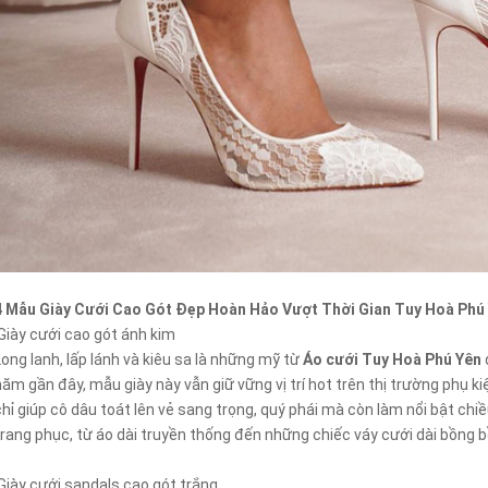
4 Mẫu Giày Cưới Cao Gót Đẹp Hoàn Hảo Vượt Thời Gian Tuy Hoà Phú
Giày cưới cao gót ánh kim
Long lanh, lấp lánh và kiêu sa là những mỹ từ
Áo cưới Tuy Hoà Phú Yên
năm gần đây, mẫu giày này vẫn giữ vững vị trí hot trên thị trường phụ k
chỉ giúp cô dâu toát lên vẻ sang trọng, quý phái mà còn làm nổi bật chi
trang phục, từ áo dài truyền thống đến những chiếc váy cưới dài bồng 
Giày cưới sandals cao gót trắng