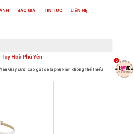
 ẢNH
BÁO GIÁ
TIN TỨC
LIÊN HỆ
 Tuy Hoà Phú Yên
2
ên Giày cưới cao gót sẽ là phụ kiện không thể thiếu