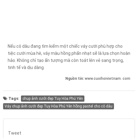
Nếu cô dâu đang tìm kiếm một chiếc váy cưới phù hợp cho
tiệc cưới mùa hè, váy màu hồng phấn nhạt sẽ là lựa chọn hoàn
hảo. Không chỉ tạo ấn tượng mà còn toát lên vẻ sang trọng,
tinh tế và dịu dàng.
Nguồn tin:
www.cuoihoivietnam. com
Tags:
chụp ảnh cưới đẹp Tuy Hòa Phú Yên
Váy chụp ảnh cưới đẹp Tuy Hòa Phú Yên hồng pastel cho cô dâu
Tweet