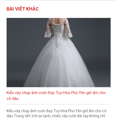
BÀI VIẾT KHÁC
Kiểu váy chụp ảnh cưới đẹp Tuy Hòa Phú Yên giữ ấm cho
cô dâu
Kiểu váy chụp ảnh cưới đẹp Tuy Hòa Phú Yên giữ ấm cho cô
dâu Trong tiết trời se lạnh, chiếc váy cưới dài tay không chỉ