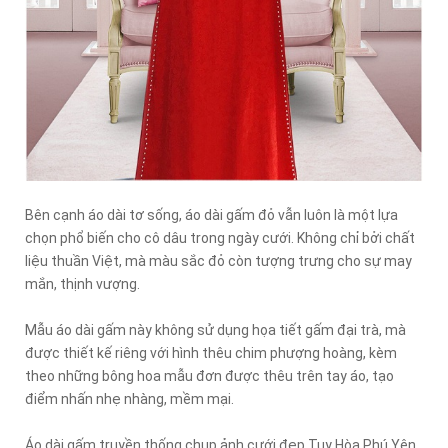
Bên cạnh áo dài tơ sống, áo dài gấm đỏ vẫn luôn là một lựa
chọn phổ biến cho cô dâu trong ngày cưới. Không chỉ bởi chất
liệu thuần Việt, mà màu sắc đỏ còn tượng trưng cho sự may
mắn, thịnh vượng.
Mẫu áo dài gấm này không sử dụng họa tiết gấm đại trà, mà
được thiết kế riêng với hình thêu chim phượng hoàng, kèm
theo những bông hoa mẫu đơn được thêu trên tay áo, tạo
điểm nhấn nhẹ nhàng, mềm mại.
Áo dài gấm truyền thống chụp ảnh cưới đẹp Tuy Hòa Phú Yên