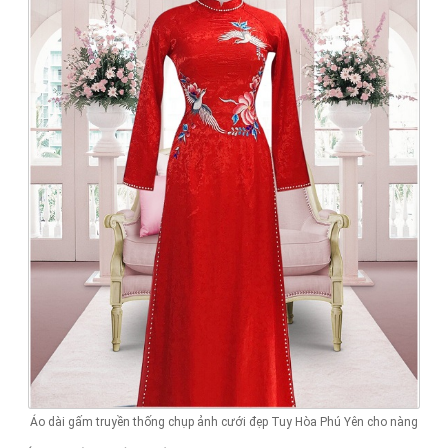
Áo dài gấm truyền thống chụp ảnh cưới đẹp Tuy Hòa Phú Yên cho nàng