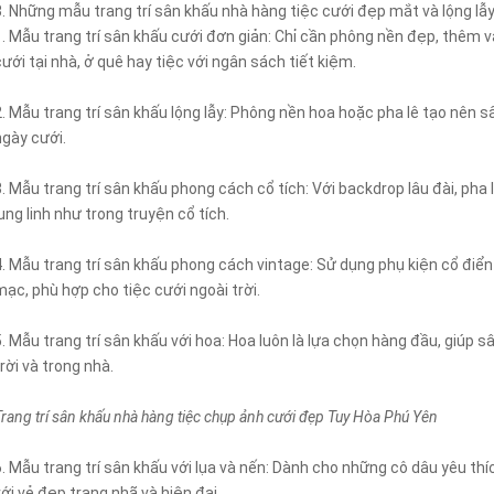
3. Những mẫu trang trí sân khấu nhà hàng tiệc cưới đẹp mắt và lộng lẫ
1. Mẫu trang trí sân khấu cưới đơn giản: Chỉ cần phông nền đẹp, thêm v
cưới tại nhà, ở quê hay tiệc với ngân sách tiết kiệm.
2. Mẫu trang trí sân khấu lộng lẫy: Phông nền hoa hoặc pha lê tạo nên 
ngày cưới.
3. Mẫu trang trí sân khấu phong cách cổ tích: Với backdrop lâu đài, ph
lung linh như trong truyện cổ tích.
4. Mẫu trang trí sân khấu phong cách vintage: Sử dụng phụ kiện cổ điển
mạc, phù hợp cho tiệc cưới ngoài trời.
5. Mẫu trang trí sân khấu với hoa: Hoa luôn là lựa chọn hàng đầu, giúp s
trời và trong nhà.
Trang trí sân khấu nhà hàng tiệc chụp ảnh cưới đẹp Tuy Hòa Phú Yên
6. Mẫu trang trí sân khấu với lụa và nến: Dành cho những cô dâu yêu thí
với vẻ đẹp trang nhã và hiện đại.