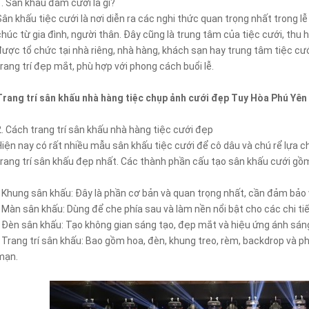
1. Sân khấu đám cưới là gì?
Sân khấu tiệc cưới là nơi diễn ra các nghi thức quan trọng nhất trong lễ
chúc từ gia đình, người thân. Đây cũng là trung tâm của tiệc cưới, thu
được tổ chức tại nhà riêng, nhà hàng, khách sạn hay trung tâm tiệc cướ
trang trí đẹp mắt, phù hợp với phong cách buổi lễ.
Trang trí sân khấu nhà hàng tiệc chụp ảnh cưới đẹp Tuy Hòa Phú Yên
2. Cách trang trí sân khấu nhà hàng tiệc cưới đẹp
Hiện nay có rất nhiều mẫu sân khấu tiệc cưới để cô dâu và chú rể lựa c
trang trí sân khấu đẹp nhất. Các thành phần cấu tạo sân khấu cưới gồ
- Khung sân khấu: Đây là phần cơ bản và quan trọng nhất, cần đảm bảo 
- Màn sân khấu: Dùng để che phía sau và làm nền nổi bật cho các chi tiết
- Đèn sân khấu: Tạo không gian sáng tạo, đẹp mắt và hiệu ứng ánh sá
- Trang trí sân khấu: Bao gồm hoa, đèn, khung treo, rèm, backdrop và p
mạn.