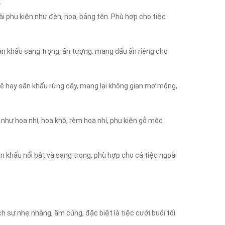
y
ài phụ kiện như đèn, hoa, bảng tên. Phù hợp cho tiệc
sân khấu sang trọng, ấn tượng, mang dấu ấn riêng cho
a lê hay sân khấu rừng cây, mang lại không gian mơ mộng,
 như hoa nhí, hoa khô, rèm hoa nhí, phụ kiện gỗ mộc
ân khấu nổi bật và sang trọng, phù hợp cho cả tiệc ngoài
ch sự nhẹ nhàng, ấm cúng, đặc biệt là tiệc cưới buổi tối