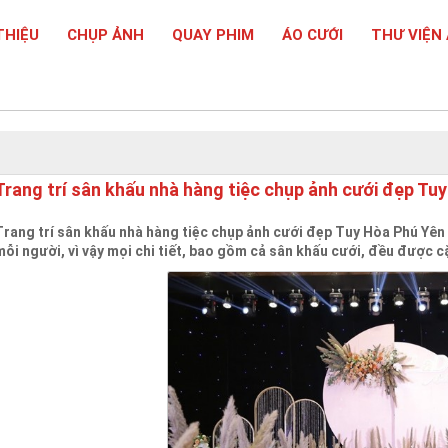
THIỆU
CHỤP ẢNH
QUAY PHIM
ÁO CƯỚI
THƯ VIỆN
Trang trí sân khấu nhà hàng tiệc chụp ảnh cưới đẹp Tu
Trang trí sân khấu nhà hàng tiệc chụp ảnh cưới đẹp Tuy Hòa Phú Yên
mỗi người, vì vậy mọi chi tiết, bao gồm cả sân khấu cưới, đều được cặ