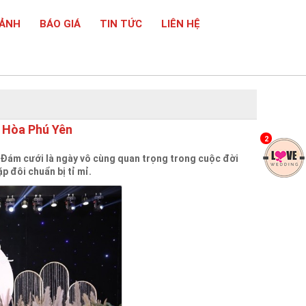
 ẢNH
BÁO GIÁ
TIN TỨC
LIÊN HỆ
y Hòa Phú Yên
2
 Đám cưới là ngày vô cùng quan trọng trong cuộc đời
p đôi chuẩn bị tỉ mỉ.