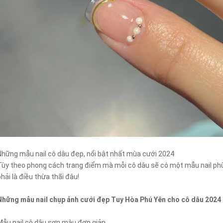
Những mẫu nail cô dâu đẹp, nổi bật nhất mùa cưới 2024
Tùy theo phong cách trang điểm mà mỗi cô dâu sẽ có một mẫu nail phù
phải là điều thừa thãi đâu!
Những mẫu nail chụp ảnh cưới đẹp Tuy Hòa Phú Yên cho cô dâu 2024
Mẫu nail cô dâu sơn màu đơn giản