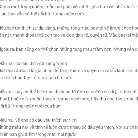
Đây là một trong những mẫu nail phổ biến nhất, phù hợp với nhiều kiểu
giản, bạn vẫn có thể nổi bật trong ngày cưới.
Nếu bạn ưa thích sự dịu dàng, những tông màu pastel sẽ là lựa chọn 
lên nét thanh thoát mà còn tạo vẻ đẹp tinh tế, quyến rũ. Màu pastel hiệ
Ngoài ra, bạn cũng có thể chọn những tông màu trầm hơn, nhưng vẫn đả
Mẫu nail cô dâu đính đá sang trọng
Nail đính đá luôn là lựa chọn để tăng thêm vẻ quyến rũ và lấp lánh cho 
và khiến bàn tay trở nên cuốn hút hơn.
Mẫu nail này có thể biến hóa đa dạng từ đơn giản đến cầu kỳ, từ tinh 
thoát, hoặc nếu muốn tạo ấn tượng mạnh hơn, hãy thử các tông màu đ
nổi bật trong ngày cưới của bạn!
Mẫu nail vẽ cho cô dâu yêu thích sự tỉ mỉ
Những mẫu nail vẽ tinh tế luôn được nhiều cô dâu yêu thích. Với sự chă
khiến bạn ghi điểm trong mắt mọi người.