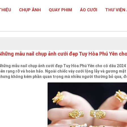
THIỆU
CHỤP ẢNH
QUAY PHIM
ÁO CƯỚI
THƯ VIỆN
Những mẫu nail chụp ảnh cưới đẹp Tuy Hòa Phú Yên ch
Những mẫu nail chụp ảnh cưới đẹp Tuy Hòa Phú Yên cho cô dâu 2024
nên rạng rỡ và hoàn hảo. Ngoài chiếc váy cưới lộng lẫy và gương mặt
nhưng không kém phần quan trọng mà nhiều người thường bỏ qua, đó