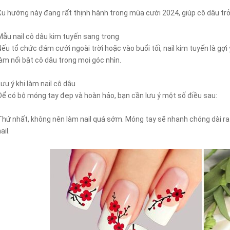
Xu hướng này đang rất thịnh hành trong mùa cưới 2024, giúp cô dâu trở
Mẫu nail cô dâu kim tuyến sang trọng
Nếu tổ chức đám cưới ngoài trời hoặc vào buổi tối, nail kim tuyến là gợi
làm nổi bật cô dâu trong mọi góc nhìn.
Lưu ý khi làm nail cô dâu
Để có bộ móng tay đẹp và hoàn hảo, bạn cần lưu ý một số điều sau:
Thứ nhất, không nên làm nail quá sớm. Móng tay sẽ nhanh chóng dài ra h
ail.