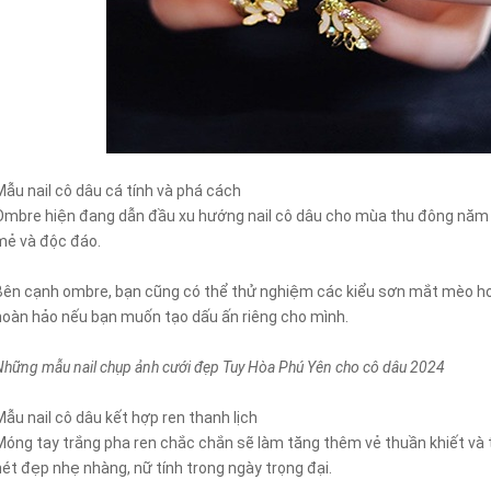
Mẫu nail cô dâu cá tính và phá cách
Ombre hiện đang dẫn đầu xu hướng nail cô dâu cho mùa thu đông năm n
mẻ và độc đáo.
Bên cạnh ombre, bạn cũng có thể thử nghiệm các kiểu sơn mắt mèo ho
hoàn hảo nếu bạn muốn tạo dấu ấn riêng cho mình.
Những mẫu nail chụp ảnh cưới đẹp Tuy Hòa Phú Yên cho cô dâu 2024
Mẫu nail cô dâu kết hợp ren thanh lịch
Móng tay trắng pha ren chắc chắn sẽ làm tăng thêm vẻ thuần khiết và ti
nét đẹp nhẹ nhàng, nữ tính trong ngày trọng đại.