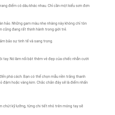
 trang điểm cô dâu khác nhau. Chỉ cần một kiểu sơn đơn
hoàn hảo. Những gam màu nhẹ nhàng này không chỉ tôn
n cũng đang rất thịnh hành trong giới trẻ.
m bảo sự tinh tế và sang trọng.
đôi tay. Nó làm nổi bật thêm vẻ đẹp của chiếc nhẫn cưới
tế đến phá cách. Bạn có thể chọn mẫu nền trắng thanh
ỏ đậm hoặc vàng kim. Chắc chắn đây sẽ là điểm nhấn
m chút kỹ lưỡng, từng chi tiết nhỏ trên móng tay sẽ