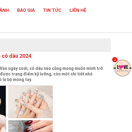
 ẢNH
BÁO GIÁ
TIN TỨC
LIÊN HỆ
o cô dâu 2024
2
 Vào ngày cưới, cô dâu nào cũng mong muốn mình trở
 được trang điểm kỹ lưỡng, còn một chi tiết nhỏ
 là bộ móng tay.