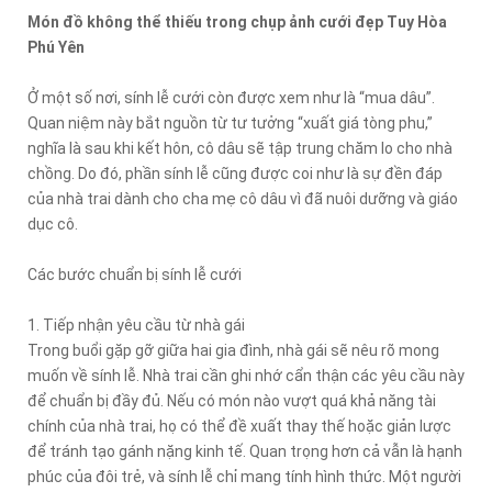
Món đồ không thể thiếu trong chụp ảnh cưới đẹp Tuy Hòa
Phú Yên
Ở một số nơi, sính lễ cưới còn được xem như là “mua dâu”.
Quan niệm này bắt nguồn từ tư tưởng “xuất giá tòng phu,”
nghĩa là sau khi kết hôn, cô dâu sẽ tập trung chăm lo cho nhà
chồng. Do đó, phần sính lễ cũng được coi như là sự đền đáp
của nhà trai dành cho cha mẹ cô dâu vì đã nuôi dưỡng và giáo
dục cô.
Các bước chuẩn bị sính lễ cưới
1. Tiếp nhận yêu cầu từ nhà gái
Trong buổi gặp gỡ giữa hai gia đình, nhà gái sẽ nêu rõ mong
muốn về sính lễ. Nhà trai cần ghi nhớ cẩn thận các yêu cầu này
để chuẩn bị đầy đủ. Nếu có món nào vượt quá khả năng tài
chính của nhà trai, họ có thể đề xuất thay thế hoặc giản lược
để tránh tạo gánh nặng kinh tế. Quan trọng hơn cả vẫn là hạnh
phúc của đôi trẻ, và sính lễ chỉ mang tính hình thức. Một người