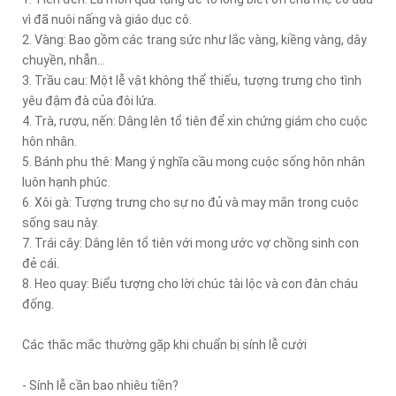
vì đã nuôi nấng và giáo dục cô.
2. Vàng: Bao gồm các trang sức như lắc vàng, kiềng vàng, dây
chuyền, nhẫn...
3. Trầu cau: Một lễ vật không thể thiếu, tượng trưng cho tình
yêu đậm đà của đôi lứa.
4. Trà, rượu, nến: Dâng lên tổ tiên để xin chứng giám cho cuộc
hôn nhân.
5. Bánh phu thê: Mang ý nghĩa cầu mong cuộc sống hôn nhân
luôn hạnh phúc.
6. Xôi gà: Tượng trưng cho sự no đủ và may mắn trong cuộc
sống sau này.
7. Trái cây: Dâng lên tổ tiên với mong ước vợ chồng sinh con
đẻ cái.
8. Heo quay: Biểu tượng cho lời chúc tài lộc và con đàn cháu
đống.
Các thắc mắc thường gặp khi chuẩn bị sính lễ cưới
- Sính lễ cần bao nhiêu tiền?