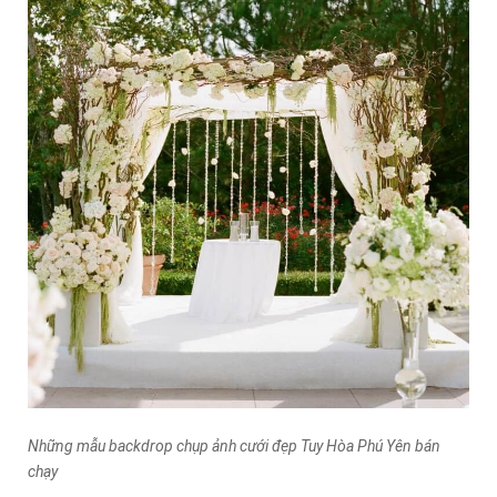
Những mẫu backdrop chụp ảnh cưới đẹp Tuy Hòa Phú Yên bán
chạy