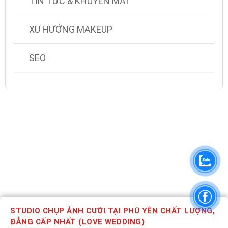
TIN TỨC & KHUYẾN MÃI
XU HƯỚNG MAKEUP
SEO
STUDIO CHỤP ẢNH CƯỚI TẠI PHÚ YÊN CHẤT LƯỢNG,
ĐẲNG CẤP NHẤT (LOVE WEDDING)