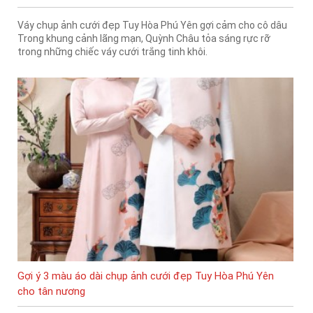
Váy chụp ảnh cưới đẹp Tuy Hòa Phú Yên gợi cảm cho cô dâu
Trong khung cảnh lãng mạn, Quỳnh Châu tỏa sáng rực rỡ
trong những chiếc váy cưới trắng tinh khôi.
Gợi ý 3 màu áo dài chụp ảnh cưới đẹp Tuy Hòa Phú Yên
cho tân nương