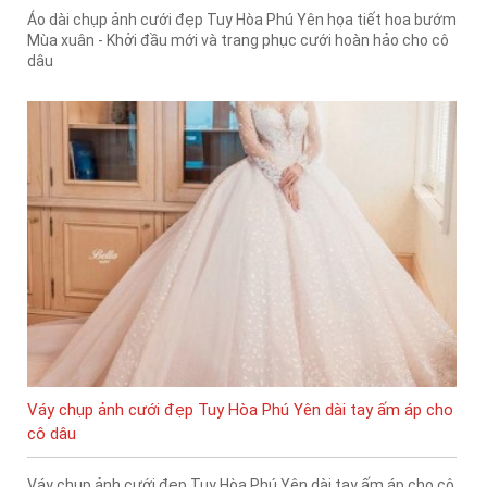
Áo dài chụp ảnh cưới đẹp Tuy Hòa Phú Yên họa tiết hoa bướm
Mùa xuân - Khởi đầu mới và trang phục cưới hoàn hảo cho cô
dâu
Váy chụp ảnh cưới đẹp Tuy Hòa Phú Yên dài tay ấm áp cho
cô dâu
Váy chụp ảnh cưới đẹp Tuy Hòa Phú Yên dài tay ấm áp cho cô