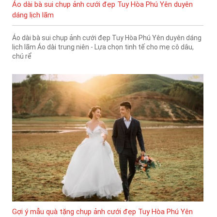
Áo dài bà sui chụp ảnh cưới đẹp Tuy Hòa Phú Yên duyên
dáng lịch lãm
Áo dài bà sui chụp ảnh cưới đẹp Tuy Hòa Phú Yên duyên dáng
lịch lãm Áo dài trung niên - Lựa chọn tinh tế cho mẹ cô dâu,
chú rể
Gợi ý mẫu quà tặng chụp ảnh cưới đẹp Tuy Hòa Phú Yên