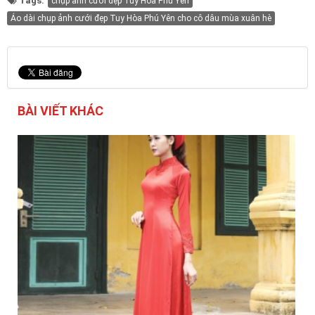
Tags:
chụp ảnh cưới đẹp Tuy Hòa Phú Yên
Áo dài chụp ảnh cưới đẹp Tuy Hòa Phú Yên cho cô dâu mùa xuân hè
BÀI VIẾT KHÁC