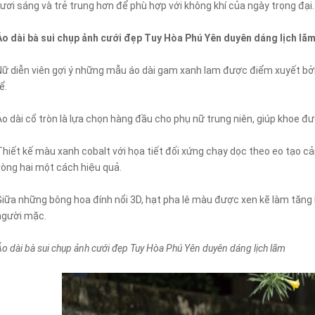
tươi sáng và trẻ trung hơn để phù hợp với không khí của ngày trọng đại.
Áo dài bà sui chụp ảnh cưới đẹp Tuy Hòa Phú Yên duyên dáng lịch lã
Nữ diễn viên gợi ý những mẫu áo dài gam xanh lam được điểm xuyết bởi
ể.
Áo dài cổ tròn là lựa chọn hàng đầu cho phụ nữ trung niên, giúp khoe 
Thiết kế màu xanh cobalt với họa tiết đối xứng chạy dọc theo eo tạo 
vòng hai một cách hiệu quả.
Giữa những bông hoa đính nổi 3D, hạt pha lê màu được xen kẽ làm tăng k
người mặc.
Áo dài bà sui chụp ảnh cưới đẹp Tuy Hòa Phú Yên duyên dáng lịch lãm