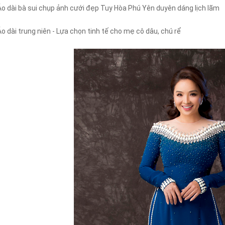
Áo dài bà sui chụp ảnh cưới đẹp Tuy Hòa Phú Yên duyên dáng lịch lãm
Áo dài trung niên - Lựa chọn tinh tế cho mẹ cô dâu, chú rể