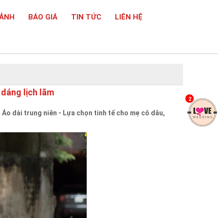
 ẢNH
BÁO GIÁ
TIN TỨC
LIÊN HỆ
 dáng lịch lãm
2
Áo dài trung niên - Lựa chọn tinh tế cho mẹ cô dâu,