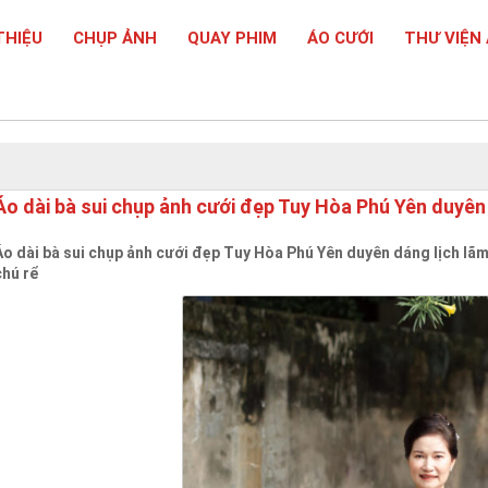
THIỆU
CHỤP ẢNH
QUAY PHIM
ÁO CƯỚI
THƯ VIỆN
Áo dài bà sui chụp ảnh cưới đẹp Tuy Hòa Phú Yên duyên
Áo dài bà sui chụp ảnh cưới đẹp Tuy Hòa Phú Yên duyên dáng lịch lãm 
chú rể