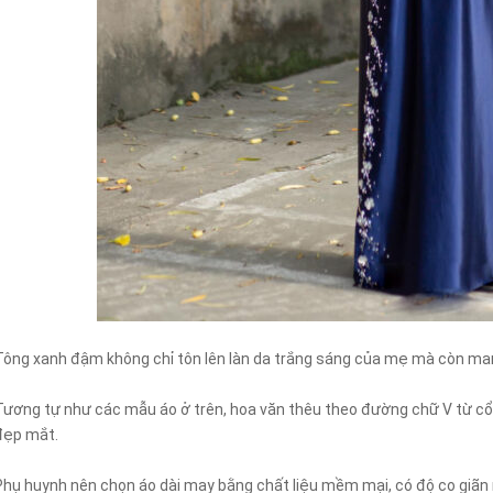
Tông xanh đậm không chỉ tôn lên làn da trắng sáng của mẹ mà còn man
Tương tự như các mẫu áo ở trên, hoa văn thêu theo đường chữ V từ cổ 
đẹp mắt.
Phụ huynh nên chọn áo dài may bằng chất liệu mềm mại, có độ co giãn 