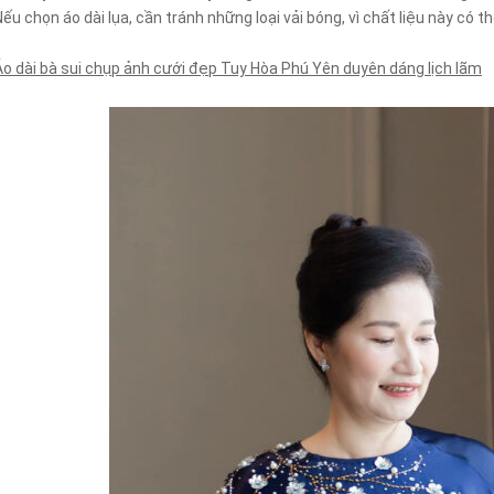
Nếu chọn áo dài lụa, cần tránh những loại vải bóng, vì chất liệu này có 
Áo dài bà sui chụp ảnh cưới đẹp Tuy Hòa Phú Yên duyên dáng lịch lãm