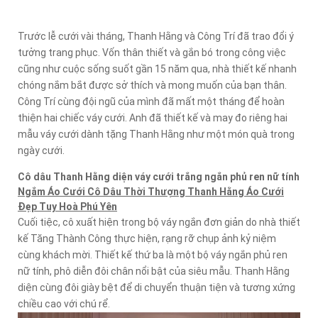
Trước lễ cưới vài tháng, Thanh Hằng và Công Trí đã trao đổi ý
tưởng trang phục. Vốn thân thiết và gắn bó trong công việc
cũng như cuộc sống suốt gần 15 năm qua, nhà thiết kế nhanh
chóng nắm bắt được sở thích và mong muốn của bạn thân.
Công Trí cùng đội ngũ của mình đã mất một tháng để hoàn
thiện hai chiếc váy cưới. Anh đã thiết kế và may đo riêng hai
mẫu váy cưới dành tặng Thanh Hằng như một món quà trong
ngày cưới.
Cô dâu Thanh Hằng diện váy cưới trắng ngắn phủ ren nữ tính
Ngắm Áo Cưới Cô Dâu Thời Thượng Thanh Hằng Áo Cưới
Đẹp Tuy Hoà Phú Yên
Cuối tiệc, cô xuất hiện trong bộ váy ngắn đơn giản do nhà thiết
kế Tăng Thành Công thực hiện, rạng rỡ chụp ảnh kỷ niệm
cùng khách mời. Thiết kế thứ ba là một bộ váy ngắn phủ ren
nữ tính, phô diễn đôi chân nổi bật của siêu mẫu. Thanh Hằng
diện cùng đôi giày bệt để di chuyển thuận tiện và tương xứng
chiều cao với chú rể.