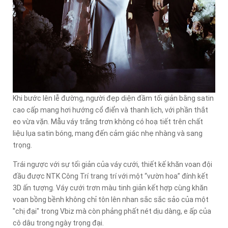
Khi bước lên lễ đường, người đẹp diện đầm tối giản bằng satin
cao cấp mang hơi hướng cổ điển và thanh lịch, với phần thắt
eo vừa vặn. Mẫu váy trắng trơn không có hoạ tiết trên chất
liệu lụa satin bóng, mang đến cảm giác nhẹ nhàng và sang
trọng.
Trái ngược với sự tối giản của váy cưới, thiết kế khăn voan đội
đầu được NTK Công Trí trang trí với một “vườn hoa” đính kết
3D ấn tượng. Váy cưới trơn màu tinh giản kết hợp cùng khăn
voan bồng bềnh không chỉ tôn lên nhan sắc sắc sảo của một
"chị đại" trong Vbiz mà còn phảng phất nét dịu dàng, e ấp của
cô dâu trong ngày trọng đại.