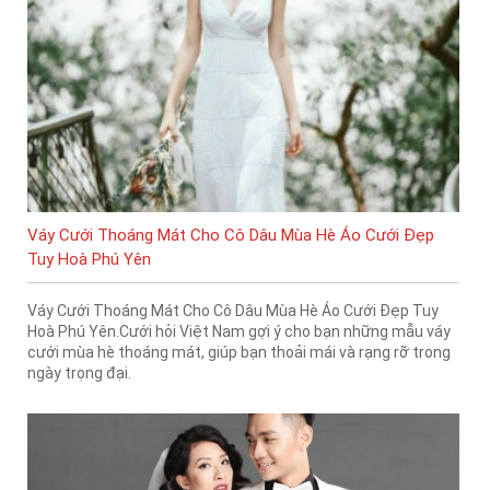
Váy Cưới Thoáng Mát Cho Cô Dâu Mùa Hè Áo Cưới Đẹp
Tuy Hoà Phú Yên
Váy Cưới Thoáng Mát Cho Cô Dâu Mùa Hè Áo Cưới Đẹp Tuy
Hoà Phú Yên.Cưới hỏi Việt Nam gợi ý cho bạn những mẫu váy
cưới mùa hè thoáng mát, giúp bạn thoải mái và rạng rỡ trong
ngày trọng đại.