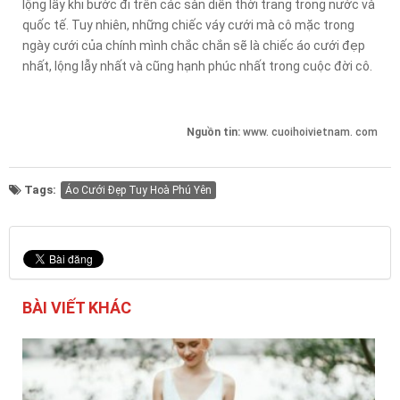
lộng lẫy khi bước đi trên các sàn diễn thời trang trong nước và
quốc tế. Tuy nhiên, những chiếc váy cưới mà cô mặc trong
ngày cưới của chính mình chắc chắn sẽ là chiếc áo cưới đẹp
nhất, lộng lẫy nhất và cũng hạnh phúc nhất trong cuộc đời cô.
Nguồn tin:
www. cuoihoivietnam. com
Tags:
Áo Cưới Đẹp Tuy Hoà Phú Yên
BÀI VIẾT KHÁC