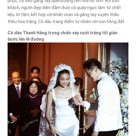
phục, cô đeo găng tay opera bằng ren hoa nữ tính. Khi đón
khách, người đẹp diện đầm đuôi cá quây ngực làm từ chất
liệu tơ tằm, kết hợp với khăn voan và găng tay xuyên thấu
thêu hoa trắng. Cô dâu trang điểm tự nhiên với son hồng đất.
Cô dâu Thanh Hằng trong chiếc váy cưới trắng tối giản
bước lên lễ đường