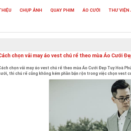
THIỆU
CHỤP ẢNH
QUAY PHIM
ÁO CƯỚI
THƯ VIỆN
Cách chọn vải may áo vest chú rể theo mùa Áo Cưới Đẹ
Cách chọn vải may áo vest chú rể theo mùa Áo Cưới Đẹp Tuy Hoà Phú 
cưới, thì chú rể cũng không kém phần bận rộn trong việc chọn vest c