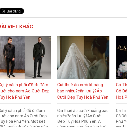
BÀI VIẾT KHÁC
Gợi ý cách phối đồ đi đám
Giá thuê áo cưới khoảng
Cá Tí
cưới cho nam Áo Cưới Đẹp
bao nhiêu?cần lưu ý?Áo
Cô Dâ
Tuy Hoà Phú Yên
Cưới Đẹp Tuy Hoà Phú Yên
Hoà P
Gợi ý cách phối đồ đi đám
Giá thuê áo cưới khoảng bao
Cá Tí
cưới cho nam Áo Cưới Đẹp
nhiêu?cần lưu ý?Áo Cưới
Cô Dâ
Tuy Hoà Phú Yên. Một set
Đẹp Tuy Hoà Phú Yên. Ai
Phú Y
đồ “chuẩn đẹp” sẽ giúp các
cũng mong muốn mình trở
vest 