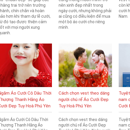
chàng trai trở nên trưởng
nên xinh đẹp nhất trong
còn k
thành, chín chắn và hoàn
ngày cưới, nhưng không phải
cưới h
hảo hơn khi tham dự lễ cưới,
ai cũng có điều kiện để mua
Nam.
từ đó tạo được thiện cảm
một bộ áo cưới cho riêng
tốt với mọi người xung
mình.
quanh.
Ngắm Áo Cưới Cô Dâu Thời
Cách chọn vest theo dáng
Tuyệt
Thượng Thanh Hằng Áo
người chú rể Áo Cưới Đẹp
nam c
Cưới Đẹp Tuy Hoà Phú Yên
Tuy Hoà Phú Yên
Cưới 
Ngắm Áo Cưới Cô Dâu Thời
Cách chọn vest theo dáng
Tuyệt
Thượng Thanh Hằng Áo
người chú rể Áo Cưới Đẹp
nam c