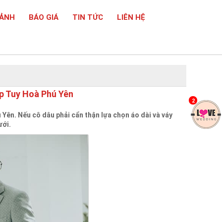
 ẢNH
BÁO GIÁ
TIN TỨC
LIÊN HỆ
p Tuy Hoà Phú Yên
2
Yên. Nếu cô dâu phải cẩn thận lựa chọn áo dài và váy
ưới.