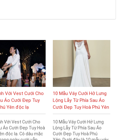
nh Với Vest Cưới Cho
10 Mẫu Váy Cưới Hở Lưng
u Áo Cưới Đẹp Tuy
Lộng Lẫy Từ Phía Sau Áo
hú Yên độc lạ
Cưới Đẹp Tuy Hoà Phú Yên
nh Với Vest Cưới Cho
10 Mẫu Váy Cưới Hở Lưng
u Áo Cưới Đẹp Tuy Hoà
Lộng Lẫy Từ Phía Sau Áo
ên độc lạ. Cô dâu mặc
Cưới Đẹp Tuy Hoà Phú
trong ngày cưới vẫn
Yên. Dưới đây là 10 mẫu váy