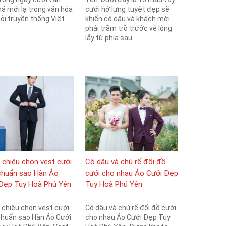
há mới lạ trong văn hóa
cưới hở lưng tuyệt đẹp sẽ
ỏi truyền thống Việt
khiến cô dâu và khách mời
phải trầm trồ trước vẻ lộng
lẫy từ phía sau.
 chiêu chọn vest cưới
Cô dâu và chú rể đổi đồ
huẩn sao Hàn Áo
cưới cho nhau Áo Cưới Đẹp
Đẹp Tuy Hoà Phú Yên
Tuy Hoà Phú Yên
 chiêu chọn vest cưới
Cô dâu và chú rể đổi đồ cưới
huẩn sao Hàn Áo Cưới
cho nhau Áo Cưới Đẹp Tuy