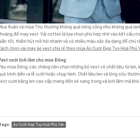
Mùa Xuân và mùa Thu thường không quá nóng cũng như không quá lạnh, v
thoáng để may vest. Vải cotton là lựa chọn phù hợp nhờ vào kết cấu mỏ
giãn tốt, thấm hút mồ hôi nhanh và có nhiều màu sắc đa dạng để chú rể
Cách chọn vải may áo vest chú rể theo mùa Áo Cưới Đẹp Tuy Hoà Phú 
Vest cưới lịch lãm cho mùa Đông
Vào mùa Đông, các chàng nên chọn những bộ vest có chất liệu từ len, l
quá trình diễn ra lễ cưới hoặc chụp hình. Chất liệu len và lông cừu thườn
vest cưới bằng len cao cấp mang đến vẻ sang trọng và lịch lãm mà khó
Tags:
Áo Cưới Đẹp Tuy Hoà Phú Yên