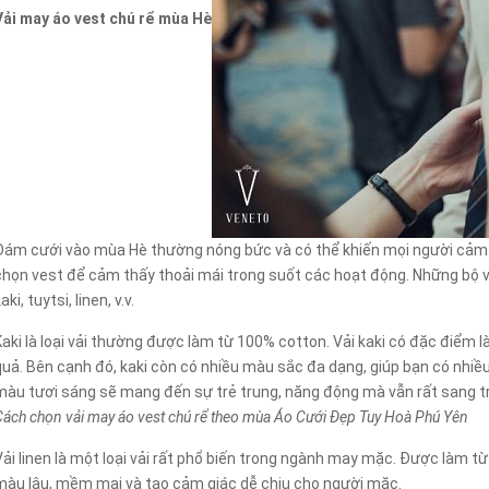
Vải may áo vest chú rể mùa Hè
Đám cưới vào mùa Hè thường nóng bức và có thể khiến mọi người cảm th
chọn vest để cảm thấy thoải mái trong suốt các hoạt động. Những bộ v
aki, tuytsi, linen, v.v.
Kaki là loại vải thường được làm từ 100% cotton. Vải kaki có đặc điểm l
quả. Bên cạnh đó, kaki còn có nhiều màu sắc đa dạng, giúp bạn có nhiều
màu tươi sáng sẽ mang đến sự trẻ trung, năng động mà vẫn rất sang tr
Cách chọn vải may áo vest chú rể theo mùa Áo Cưới Đẹp Tuy Hoà Phú Yên
Vải linen là một loại vải rất phổ biến trong ngành may mặc. Được làm từ
màu lâu, mềm mại và tạo cảm giác dễ chịu cho người mặc.