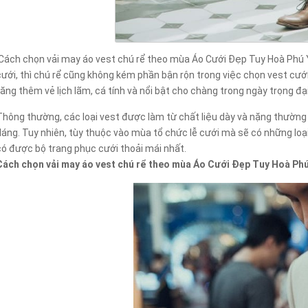
Cách chọn vải may áo vest chú rể theo mùa Áo Cưới Đẹp Tuy Hoà Phú Y
cưới, thì chú rể cũng không kém phần bận rộn trong việc chọn vest cưới
tăng thêm vẻ lịch lãm, cá tính và nổi bật cho chàng trong ngày trọng đại
Thông thường, các loại vest được làm từ chất liệu dày và nặng thườn
dáng. Tuy nhiên, tùy thuộc vào mùa tổ chức lễ cưới mà sẽ có những loại
có được bộ trang phục cưới thoải mái nhất.
Cách chọn vải may áo vest chú rể theo mùa Áo Cưới Đẹp Tuy Hoà Ph