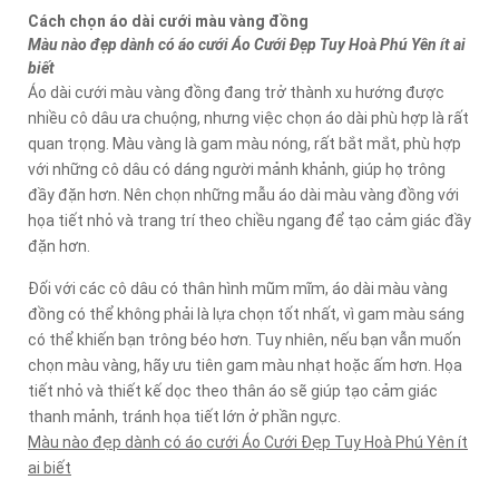
Cách chọn áo dài cưới màu vàng đồng
Màu nào đẹp dành có áo cưới Áo Cưới Đẹp Tuy Hoà Phú Yên ít ai
biết
Áo dài cưới màu vàng đồng đang trở thành xu hướng được
nhiều cô dâu ưa chuộng, nhưng việc chọn áo dài phù hợp là rất
quan trọng. Màu vàng là gam màu nóng, rất bắt mắt, phù hợp
với những cô dâu có dáng người mảnh khảnh, giúp họ trông
đầy đặn hơn. Nên chọn những mẫu áo dài màu vàng đồng với
họa tiết nhỏ và trang trí theo chiều ngang để tạo cảm giác đầy
đặn hơn.
Đối với các cô dâu có thân hình mũm mĩm, áo dài màu vàng
đồng có thể không phải là lựa chọn tốt nhất, vì gam màu sáng
có thể khiến bạn trông béo hơn. Tuy nhiên, nếu bạn vẫn muốn
chọn màu vàng, hãy ưu tiên gam màu nhạt hoặc ấm hơn. Họa
tiết nhỏ và thiết kế dọc theo thân áo sẽ giúp tạo cảm giác
thanh mảnh, tránh họa tiết lớn ở phần ngực.
Màu nào đẹp dành có áo cưới Áo Cưới Đẹp Tuy Hoà Phú Yên ít
ai biết