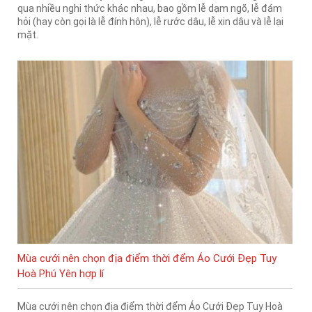
qua nhiều nghi thức khác nhau, bao gồm lễ dạm ngõ, lễ đám
hỏi (hay còn gọi là lễ đính hôn), lễ rước dâu, lễ xin dâu và lễ lại
mặt.
Mùa cưới nên chọn địa điểm thời đểm Áo Cưới Đẹp Tuy
Hoà Phú Yên hợp lí
Mùa cưới nên chọn địa điểm thời đểm Áo Cưới Đẹp Tuy Hoà