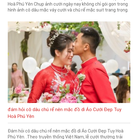
Hoà Phú Yên Chụp ảnh cưới ngày nay không chỉ gói gọn trong
hình ảnh cô dâu mặc váy cưới và chú rể mặc suit trang trọng.
đám hỏi cô dâu chú rể nên mặc đồ dì Áo Cưới Đẹp Tuy
Hoà Phú Yên
Đám hỏi cô dâu chú rể nên mặc đồ dì Áo Cưới Đẹp Tuy Hoà
Phú Yên. .Theo truyền thống Việt Nam, lễ cưới thường trải