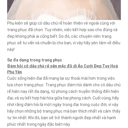
Phụ kiện sẽ giúp cô dâu chú rể hoàn thiện vẻ ngoài cùng với
trang phục đã chọn. Tuy nhiên, việc kết hợp sao cho đúng và
đẹp không phải ai cũng biết. Do đó, các chuyên viên trang
phục sẽ tư vấn và chuẩn bị cho bạn, vì vậy hãy yên tâm về điều
này!
Sự đa dạng trong trang phục
Đám hỏi cô dâu chú rể nên mặc đồ dì Áo Cưới Đẹp Tuy Hoà
Phú Yên
Cuộc sống hiện đại đã mang lại sự thoải mái hơn trong việc
lựa chọn trang phục. Trang phục đám hỏi dành cho cô dâu chú
rể hiện nay rất đa dạng, từ phong cách truyền thống đến hiện
đại, và sự kết hợp hài hòa giữa hai phong cách. Cuối cùng, hãy
nhớ rằng đám hỏi là một ngày trọng đại trong cuộc đời, vì vậy
hãy chọn những bộ trang phục mà bạn thích nhất và cảm thấy
tự tin nhất. Khi đó, bạn sẽ trở thành người đẹp nhất và hạnh
phúc nhất trong ngày đặc biệt này.