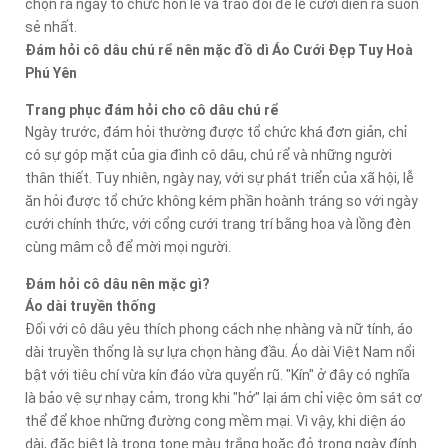
chọn ra ngày tổ chức hôn lễ và trao đổi để lễ cưới diễn ra suôn
sẻ nhất.
Đám hỏi cô dâu chú rể nên mặc đồ dì Áo Cưới Đẹp Tuy Hoà
Phú Yên
Trang phục đám hỏi cho cô dâu chú rể
Ngày trước, đám hỏi thường được tổ chức khá đơn giản, chỉ
có sự góp mặt của gia đình cô dâu, chú rể và những người
thân thiết. Tuy nhiên, ngày nay, với sự phát triển của xã hội, lễ
ăn hỏi được tổ chức không kém phần hoành tráng so với ngày
cưới chính thức, với cổng cưới trang trí bằng hoa và lồng đèn
cùng mâm cỗ để mời mọi người.
Đám hỏi cô dâu nên mặc gì?
Áo dài truyền thống
Đối với cô dâu yêu thích phong cách nhẹ nhàng và nữ tính, áo
dài truyền thống là sự lựa chọn hàng đầu. Áo dài Việt Nam nổi
bật với tiêu chí vừa kín đáo vừa quyến rũ. "Kín" ở đây có nghĩa
là bảo vệ sự nhạy cảm, trong khi "hở" lại ám chỉ việc ôm sát cơ
thể để khoe những đường cong mềm mại. Vì vậy, khi diện áo
dài, đặc biệt là trong tone màu trắng hoặc đỏ trong ngày đính