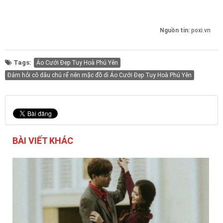
Nguồn tin:
poxi.vn
Tags:
Áo Cưới Đẹp Tuy Hoà Phú Yên
Đám hỏi cô dâu chú rể nên mặc đồ dì Áo Cưới Đẹp Tuy Hoà Phú Yên
BÀI VIẾT KHÁC