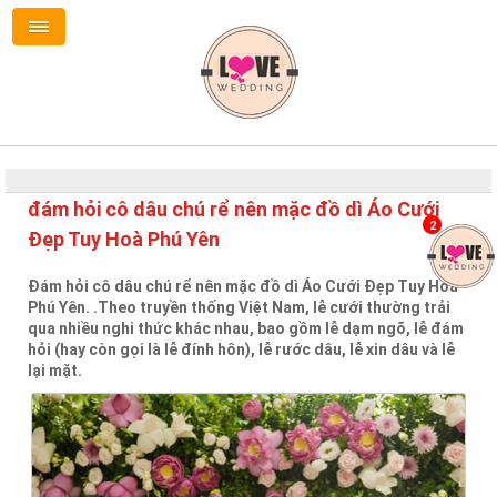
đám hỏi cô dâu chú rể nên mặc đồ dì Áo Cưới
2
Đẹp Tuy Hoà Phú Yên
Đám hỏi cô dâu chú rể nên mặc đồ dì Áo Cưới Đẹp Tuy Hoà
Phú Yên. .Theo truyền thống Việt Nam, lễ cưới thường trải
qua nhiều nghi thức khác nhau, bao gồm lễ dạm ngõ, lễ đám
hỏi (hay còn gọi là lễ đính hôn), lễ rước dâu, lễ xin dâu và lễ
lại mặt.