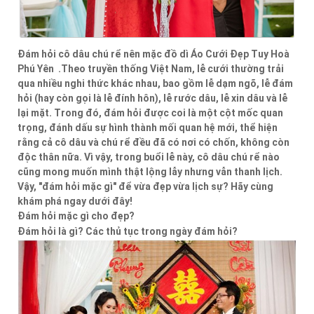
Đám hỏi cô dâu chú rể nên mặc đồ dì Áo Cưới Đẹp Tuy Hoà
Phú Yên .Theo truyền thống Việt Nam, lễ cưới thường trải
qua nhiều nghi thức khác nhau, bao gồm lễ dạm ngõ, lễ đám
hỏi (hay còn gọi là lễ đính hôn), lễ rước dâu, lễ xin dâu và lễ
lại mặt. Trong đó, đám hỏi được coi là một cột mốc quan
trọng, đánh dấu sự hình thành mối quan hệ mới, thể hiện
rằng cả cô dâu và chú rể đều đã có nơi có chốn, không còn
độc thân nữa. Vì vậy, trong buổi lễ này, cô dâu chú rể nào
cũng mong muốn mình thật lộng lẫy nhưng vẫn thanh lịch.
Vậy, "đám hỏi mặc gì" để vừa đẹp vừa lịch sự? Hãy cùng
khám phá ngay dưới đây!
Đám hỏi mặc gì cho đẹp?
Đám hỏi là gì? Các thủ tục trong ngày đám hỏi?