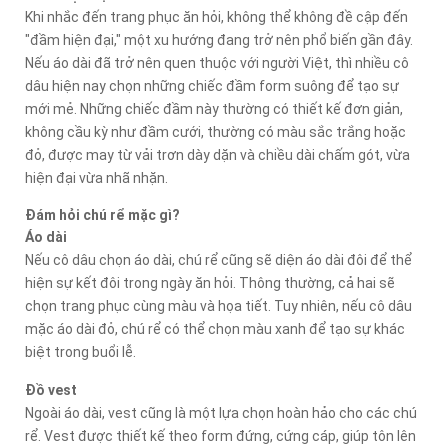
Khi nhắc đến trang phục ăn hỏi, không thể không đề cập đến
"đầm hiện đại," một xu hướng đang trở nên phổ biến gần đây.
Nếu áo dài đã trở nên quen thuộc với người Việt, thì nhiều cô
dâu hiện nay chọn những chiếc đầm form suông để tạo sự
mới mẻ. Những chiếc đầm này thường có thiết kế đơn giản,
không cầu kỳ như đầm cưới, thường có màu sắc trắng hoặc
đỏ, được may từ vải trơn dày dặn và chiều dài chấm gót, vừa
hiện đại vừa nhã nhặn.
Đám hỏi chú rể mặc gì?
Áo dài
Nếu cô dâu chọn áo dài, chú rể cũng sẽ diện áo dài đôi để thể
hiện sự kết đôi trong ngày ăn hỏi. Thông thường, cả hai sẽ
chọn trang phục cùng màu và họa tiết. Tuy nhiên, nếu cô dâu
mặc áo dài đỏ, chú rể có thể chọn màu xanh để tạo sự khác
biệt trong buổi lễ.
Đồ vest
Ngoài áo dài, vest cũng là một lựa chọn hoàn hảo cho các chú
rể. Vest được thiết kế theo form đứng, cứng cáp, giúp tôn lên