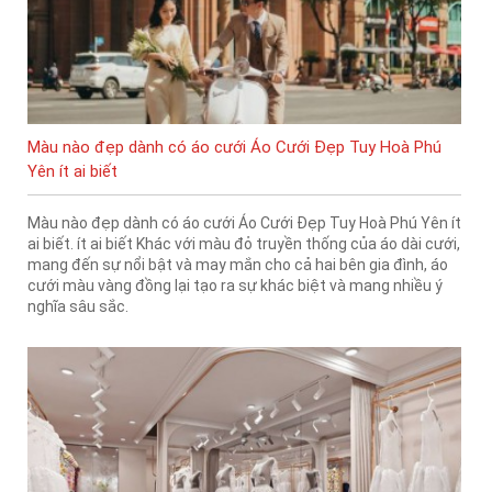
Màu nào đẹp dành có áo cưới Áo Cưới Đẹp Tuy Hoà Phú
Yên ít ai biết
Màu nào đẹp dành có áo cưới Áo Cưới Đẹp Tuy Hoà Phú Yên ít
ai biết. ít ai biết Khác với màu đỏ truyền thống của áo dài cưới,
mang đến sự nổi bật và may mắn cho cả hai bên gia đình, áo
cưới màu vàng đồng lại tạo ra sự khác biệt và mang nhiều ý
nghĩa sâu sắc.