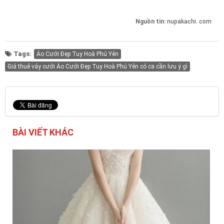
Nguồn tin:
nupakachi. com
Tags:
Áo Cưới Đẹp Tuy Hoà Phú Yên
Giá thuê váy cưới Áo Cưới Đẹp Tuy Hoà Phú Yên có ca cần lưu ý gì
BÀI VIẾT KHÁC