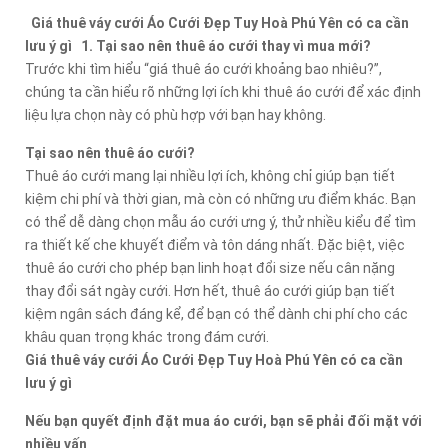
Giá thuê váy cưới Áo Cưới Đẹp Tuy Hoà Phú Yên có ca cần
lưu ý gì 1. Tại sao nên thuê áo cưới thay vì mua mới?
Trước khi tìm hiểu “giá thuê áo cưới khoảng bao nhiêu?”,
chúng ta cần hiểu rõ những lợi ích khi thuê áo cưới để xác định
liệu lựa chọn này có phù hợp với bạn hay không.
Tại sao nên thuê áo cưới?
Thuê áo cưới mang lại nhiều lợi ích, không chỉ giúp bạn tiết
kiệm chi phí và thời gian, mà còn có những ưu điểm khác. Bạn
có thể dễ dàng chọn mẫu áo cưới ưng ý, thử nhiều kiểu để tìm
ra thiết kế che khuyết điểm và tôn dáng nhất. Đặc biệt, việc
thuê áo cưới cho phép bạn linh hoạt đổi size nếu cân nặng
thay đổi sát ngày cưới. Hơn hết, thuê áo cưới giúp bạn tiết
kiệm ngân sách đáng kể, để bạn có thể dành chi phí cho các
khâu quan trọng khác trong đám cưới.
Giá thuê váy cưới Áo Cưới Đẹp Tuy Hoà Phú Yên có ca cần
lưu ý gì
Nếu bạn quyết định đặt mua áo cưới, bạn sẽ phải đối mặt với
nhiều vấn