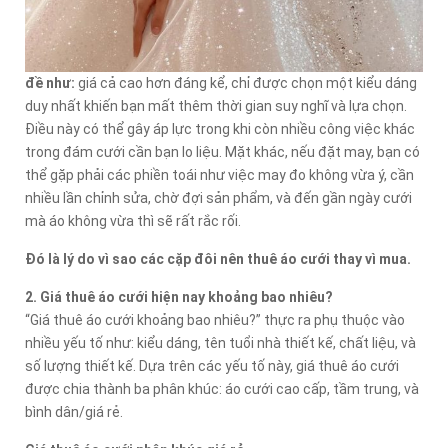
đề như:
giá cả cao hơn đáng kể, chỉ được chọn một kiểu dáng
duy nhất khiến bạn mất thêm thời gian suy nghĩ và lựa chọn.
Điều này có thể gây áp lực trong khi còn nhiều công việc khác
trong đám cưới cần bạn lo liệu. Mặt khác, nếu đặt may, bạn có
thể gặp phải các phiền toái như việc may đo không vừa ý, cần
nhiều lần chỉnh sửa, chờ đợi sản phẩm, và đến gần ngày cưới
mà áo không vừa thì sẽ rất rắc rối.
Đó là lý do vì sao các cặp đôi nên thuê áo cưới thay vì mua.
2. Giá thuê áo cưới hiện nay khoảng bao nhiêu?
“Giá thuê áo cưới khoảng bao nhiêu?” thực ra phụ thuộc vào
nhiều yếu tố như: kiểu dáng, tên tuổi nhà thiết kế, chất liệu, và
số lượng thiết kế. Dựa trên các yếu tố này, giá thuê áo cưới
được chia thành ba phân khúc: áo cưới cao cấp, tầm trung, và
bình dân/giá rẻ.