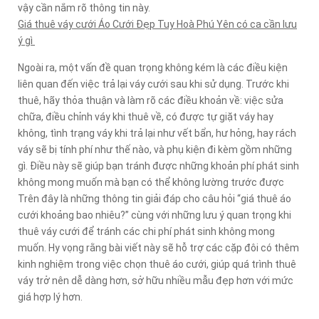
vậy cần nắm rõ thông tin này.
Giá thuê váy cưới Áo Cưới Đẹp Tuy Hoà Phú Yên có ca cần lưu
ý gì
Ngoài ra, một vấn đề quan trọng không kém là các điều kiện
liên quan đến việc trả lại váy cưới sau khi sử dụng. Trước khi
thuê, hãy thỏa thuận và làm rõ các điều khoản về: việc sửa
chữa, điều chỉnh váy khi thuê về, có được tự giặt váy hay
không, tình trạng váy khi trả lại như vết bẩn, hư hỏng, hay rách
váy sẽ bị tính phí như thế nào, và phụ kiện đi kèm gồm những
gì. Điều này sẽ giúp bạn tránh được những khoản phí phát sinh
không mong muốn mà bạn có thể không lường trước được
Trên đây là những thông tin giải đáp cho câu hỏi “giá thuê áo
cưới khoảng bao nhiêu?” cùng với những lưu ý quan trọng khi
thuê váy cưới để tránh các chi phí phát sinh không mong
muốn. Hy vọng rằng bài viết này sẽ hỗ trợ các cặp đôi có thêm
kinh nghiệm trong việc chọn thuê áo cưới, giúp quá trình thuê
váy trở nên dễ dàng hơn, sở hữu nhiều mẫu đẹp hơn với mức
giá hợp lý hơn.