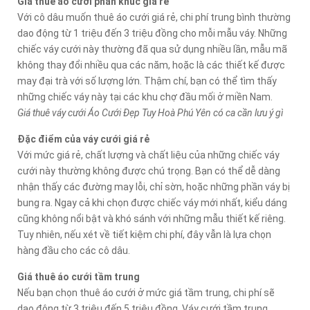
Giá thuê áo cưới phân khúc giá rẻ
Với cô dâu muốn thuê áo cưới giá rẻ, chi phí trung bình thường
dao động từ 1 triệu đến 3 triệu đồng cho mỗi mẫu váy. Những
chiếc váy cưới này thường đã qua sử dụng nhiều lần, mẫu mã
không thay đổi nhiều qua các năm, hoặc là các thiết kế được
may đại trà với số lượng lớn. Thậm chí, bạn có thể tìm thấy
những chiếc váy này tại các khu chợ đầu mối ở miền Nam.
Giá thuê váy cưới Áo Cưới Đẹp Tuy Hoà Phú Yên có ca cần lưu ý gì
Đặc điểm của váy cưới giá rẻ
Với mức giá rẻ, chất lượng và chất liệu của những chiếc váy
cưới này thường không được chú trọng. Bạn có thể dễ dàng
nhận thấy các đường may lỗi, chỉ sờn, hoặc những phần váy bị
bung ra. Ngay cả khi chọn được chiếc váy mới nhất, kiểu dáng
cũng không nổi bật và khó sánh với những mẫu thiết kế riêng.
Tuy nhiên, nếu xét về tiết kiệm chi phí, đây vẫn là lựa chọn
hàng đầu cho các cô dâu.
Giá thuê áo cưới tầm trung
Nếu bạn chọn thuê áo cưới ở mức giá tầm trung, chi phí sẽ
dao động từ 3 triệu đến 5 triệu đồng. Váy cưới tầm trung