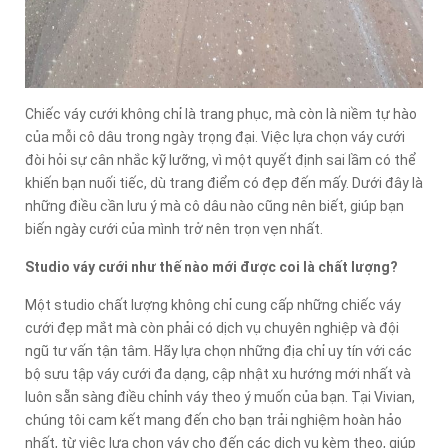
Chiếc váy cưới không chỉ là trang phục, mà còn là niềm tự hào
của mỗi cô dâu trong ngày trọng đại. Việc lựa chọn váy cưới
đòi hỏi sự cân nhắc kỹ lưỡng, vì một quyết định sai lầm có thể
khiến bạn nuối tiếc, dù trang điểm có đẹp đến mấy. Dưới đây là
những điều cần lưu ý mà cô dâu nào cũng nên biết, giúp bạn
biến ngày cưới của mình trở nên trọn vẹn nhất.
Studio váy cưới như thế nào mới được coi là chất lượng?
Một studio chất lượng không chỉ cung cấp những chiếc váy
cưới đẹp mắt mà còn phải có dịch vụ chuyên nghiệp và đội
ngũ tư vấn tận tâm. Hãy lựa chọn những địa chỉ uy tín với các
bộ sưu tập váy cưới đa dạng, cập nhật xu hướng mới nhất và
luôn sẵn sàng điều chỉnh váy theo ý muốn của bạn. Tại Vivian,
chúng tôi cam kết mang đến cho bạn trải nghiệm hoàn hảo
nhất, từ việc lựa chọn váy cho đến các dịch vụ kèm theo, giúp