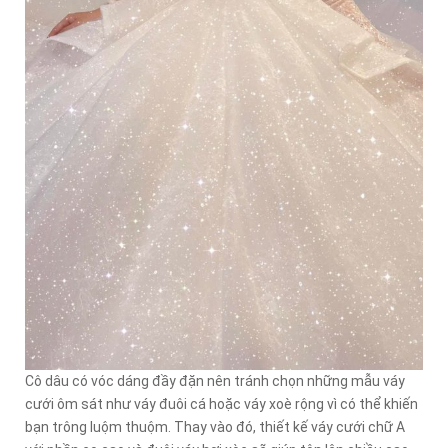
Cô dâu có vóc dáng đầy đặn nên tránh chọn những mẫu váy
cưới ôm sát như váy đuôi cá hoặc váy xoè rộng vì có thể khiến
bạn trông luộm thuộm. Thay vào đó, thiết kế váy cưới chữ A