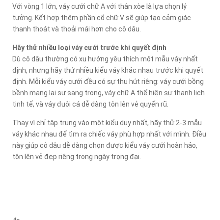
Với vòng 1 lớn, váy cưới chữ A với thân xòe là lựa chọn lý
tưởng. Kết hợp thêm phần cổ chữ V sẽ giúp tạo cảm giác
thanh thoát và thoải mái hơn cho cô dâu.
Hãy thử nhiều loại váy cưới trước khi quyết định
Dù cô dâu thường có xu hướng yêu thích một mẫu váy nhất
định, nhưng hãy thử nhiều kiểu váy khác nhau trước khi quyết
định. Mỗi kiểu váy cưới đều có sự thu hút riêng: váy cưới bồng
bềnh mang lại sự sang trọng, váy chữ A thể hiện sự thanh lịch
tinh tế, và váy đuôi cá dễ dàng tôn lên vẻ quyến rũ.
Thay vì chỉ tập trung vào một kiểu duy nhất, hãy thử 2-3 mẫu
váy khác nhau để tìm ra chiếc váy phù hợp nhất với mình. Điều
này giúp cô dâu dễ dàng chọn được kiểu váy cưới hoàn hảo,
tôn lên vẻ đẹp riêng trong ngày trọng đại.