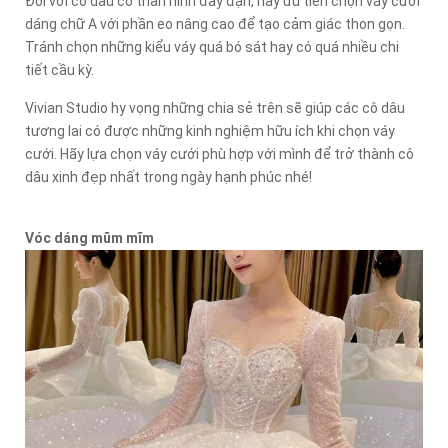
Đối với cô dâu có thân hình đầy đặn, hãy ưu tiên chọn váy cưới
dáng chữ A với phần eo nâng cao để tạo cảm giác thon gọn.
Tránh chọn những kiểu váy quá bó sát hay có quá nhiều chi
tiết cầu kỳ.
Vivian Studio hy vọng những chia sẻ trên sẽ giúp các cô dâu
tương lai có được những kinh nghiệm hữu ích khi chọn váy
cưới. Hãy lựa chọn váy cưới phù hợp với mình để trở thành cô
dâu xinh đẹp nhất trong ngày hạnh phúc nhé!
Vóc dáng mũm mĩm