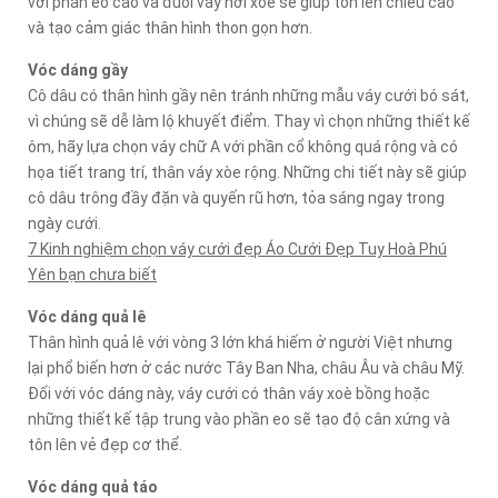
với phần eo cao và đuôi váy hơi xòe sẽ giúp tôn lên chiều cao
và tạo cảm giác thân hình thon gọn hơn.
Vóc dáng gầy
Cô dâu có thân hình gầy nên tránh những mẫu váy cưới bó sát,
vì chúng sẽ dễ làm lộ khuyết điểm. Thay vì chọn những thiết kế
ôm, hãy lựa chọn váy chữ A với phần cổ không quá rộng và có
họa tiết trang trí, thân váy xòe rộng. Những chi tiết này sẽ giúp
cô dâu trông đầy đặn và quyến rũ hơn, tỏa sáng ngay trong
ngày cưới.
7 Kinh nghiệm chọn váy cưới đẹp Áo Cưới Đẹp Tuy Hoà Phú
Yên bạn chưa biết
Vóc dáng quả lê
Thân hình quả lê với vòng 3 lớn khá hiếm ở người Việt nhưng
lại phổ biến hơn ở các nước Tây Ban Nha, châu Âu và châu Mỹ.
Đối với vóc dáng này, váy cưới có thân váy xoè bồng hoặc
những thiết kế tập trung vào phần eo sẽ tạo độ cân xứng và
tôn lên vẻ đẹp cơ thể.
Vóc dáng quả táo