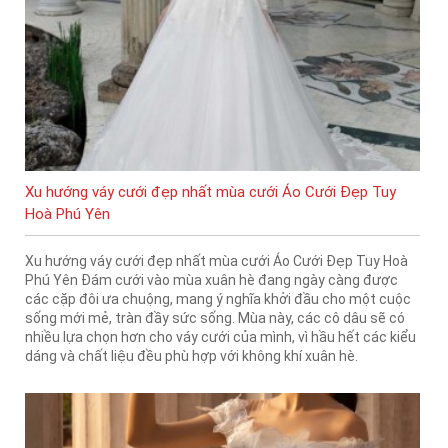
Xu hướng váy cưới đẹp nhất mùa cưới Áo Cưới Đẹp Tuy
Hoà Phú Yên
Xu hướng váy cưới đẹp nhất mùa cưới Áo Cưới Đẹp Tuy Hoà
Phú Yên Đám cưới vào mùa xuân hè đang ngày càng được
các cặp đôi ưa chuộng, mang ý nghĩa khởi đầu cho một cuộc
sống mới mẻ, tràn đầy sức sống. Mùa này, các cô dâu sẽ có
nhiều lựa chọn hơn cho váy cưới của mình, vì hầu hết các kiểu
dáng và chất liệu đều phù hợp với không khí xuân hè.