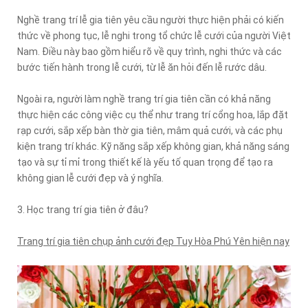
Nghề trang trí lễ gia tiên yêu cầu người thực hiện phải có kiến
thức về phong tục, lễ nghi trong tổ chức lễ cưới của người Việt
Nam. Điều này bao gồm hiểu rõ về quy trình, nghi thức và các
bước tiến hành trong lễ cưới, từ lễ ăn hỏi đến lễ rước dâu.
Ngoài ra, người làm nghề trang trí gia tiên cần có khả năng
thực hiện các công việc cụ thể như trang trí cổng hoa, lắp đặt
rạp cưới, sắp xếp bàn thờ gia tiên, mâm quả cưới, và các phụ
kiện trang trí khác. Kỹ năng sắp xếp không gian, khả năng sáng
tạo và sự tỉ mỉ trong thiết kế là yếu tố quan trọng để tạo ra
không gian lễ cưới đẹp và ý nghĩa.
3. Học trang trí gia tiên ở đâu?
Trang trí gia tiên chụp ảnh cưới đẹp Tuy Hòa Phú Yên hiện nay