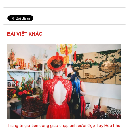
BÀI VIẾT KHÁC
Trang trí gia tiên công giáo chụp ảnh cưới đẹp Tuy Hòa Phú