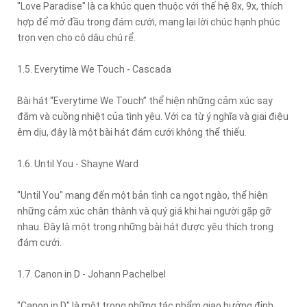
"Love Paradise" là ca khúc quen thuộc với thế hệ 8x, 9x, thích
hợp để mở đầu trong đám cưới, mang lại lời chúc hạnh phúc
trọn vẹn cho cô dâu chú rể.
1.5. Everytime We Touch - Cascada
Bài hát “Everytime We Touch” thể hiện những cảm xúc say
đắm và cuồng nhiệt của tình yêu. Với ca từ ý nghĩa và giai điệu
êm dịu, đây là một bài hát đám cưới không thể thiếu.
1.6. Until You - Shayne Ward
"Until You" mang đến một bản tình ca ngọt ngào, thể hiện
những cảm xúc chân thành và quý giá khi hai người gặp gỡ
nhau. Đây là một trong những bài hát được yêu thích trong
đám cưới.
1.7. Canon in D - Johann Pachelbel
"Canon in D" là một trong những tác phẩm giao hưởng đỉnh