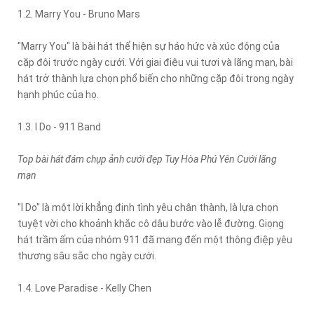
1.2. Marry You - Bruno Mars
"Marry You" là bài hát thể hiện sự háo hức và xúc động của
cặp đôi trước ngày cưới. Với giai điệu vui tươi và lãng mạn, bài
hát trở thành lựa chọn phổ biến cho những cặp đôi trong ngày
hạnh phúc của họ.
1.3. I Do - 911 Band
Top bài hát đám chụp ảnh cưới đẹp Tuy Hòa Phú Yên Cưới lãng
mạn
"I Do" là một lời khẳng định tình yêu chân thành, là lựa chọn
tuyệt vời cho khoảnh khắc cô dâu bước vào lễ đường. Giọng
hát trầm ấm của nhóm 911 đã mang đến một thông điệp yêu
thương sâu sắc cho ngày cưới.
1.4. Love Paradise - Kelly Chen