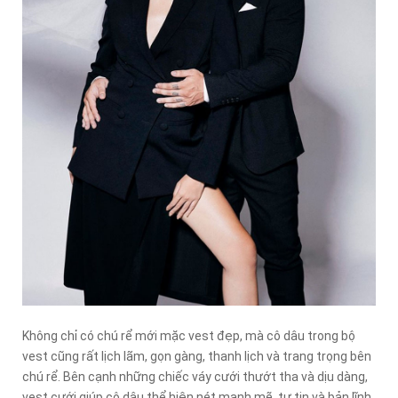
Không chỉ có chú rể mới mặc vest đẹp, mà cô dâu trong bộ
vest cũng rất lịch lãm, gọn gàng, thanh lịch và trang trọng bên
chú rể. Bên cạnh những chiếc váy cưới thướt tha và dịu dàng,
vest cưới giúp cô dâu thể hiện nét mạnh mẽ, tự tin và bản lĩnh