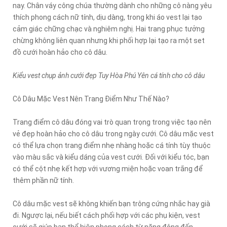
nay. Chân váy công chúa thường dành cho những cô nàng yêu
thích phong cách nữ tính, dịu dàng, trong khi áo vest lại tạo
cảm giác chững chạc và nghiêm nghị. Hai trang phục tưởng
chừng không liên quan nhưng khi phối hợp lại tạo ra một set
đồ cưới hoàn hảo cho cô dâu.
Kiểu vest chụp ảnh cưới đẹp Tuy Hòa Phú Yên cá tính cho cô dâu
Cô Dâu Mặc Vest Nên Trang Điểm Như Thế Nào?
Trang điểm cô dâu đóng vai trò quan trọng trong việc tạo nên
vẻ đẹp hoàn hảo cho cô dâu trong ngày cưới. Cô dâu mặc vest
có thể lựa chọn trang điểm nhẹ nhàng hoặc cá tính tùy thuộc
vào màu sắc và kiểu dáng của vest cưới. Đối với kiểu tóc, bạn
có thể cột nhẹ kết hợp với vương miện hoặc voan trắng để
thêm phần nữ tính.
Cô dâu mặc vest sẽ không khiến bạn trông cứng nhắc hay già
đi. Ngược lại, nếu biết cách phối hợp với các phụ kiện, vest