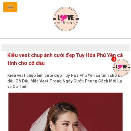
Kiểu vest chụp ảnh cưới đẹp Tuy Hòa Phú Yên cá
2
tính cho cô dâu
Kiểu vest chụp ảnh cưới đẹp Tuy Hòa Phú Yên cá tính cho cô
dâu Cô Dâu Mặc Vest Trong Ngày Cưới: Phong Cách Mới Lạ
và Cá Tính