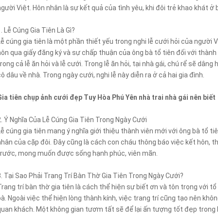
người Việt. Hôn nhân là sự kết quả của tình yêu, khi đôi trẻ khao khát ở
1. Lễ Cúng Gia Tiên Là Gì?
Lễ cúng gia tiên là một phần thiết yếu trong nghi lễ cưới hỏi của người
hôn qua giấy đăng ký và sự chấp thuận của ông bà tổ tiên đối với thành
trong cả lễ ăn hỏi và lễ cưới. Trong lễ ăn hỏi, tại nhà gái, chú rể sẽ dâ
cô dâu về nhà. Trong ngày cưới, nghi lễ này diễn ra ở cả hai gia đình.
Gia tiên chụp ảnh cưới đẹp Tuy Hòa Phú Yên nhà trai nhà gái nên biết
2. Ý Nghĩa Của Lễ Cúng Gia Tiên Trong Ngày Cưới
Lễ cúng gia tiên mang ý nghĩa giới thiệu thành viên mới với ông bà tổ 
nhân của cặp đôi. Đây cũng là cách con cháu thông báo việc kết hôn, th
trước, mong muốn được sống hạnh phúc, viên mãn.
3. Tại Sao Phải Trang Trí Bàn Thờ Gia Tiên Trong Ngày Cưới?
Trang trí bàn thờ gia tiên là cách thể hiện sự biết ơn và tôn trọng với tổ
bà. Ngoài việc thể hiện lòng thành kính, việc trang trí cũng tạo nên khô
quan khách. Một không gian tươm tất sẽ để lại ấn tượng tốt đẹp trong 