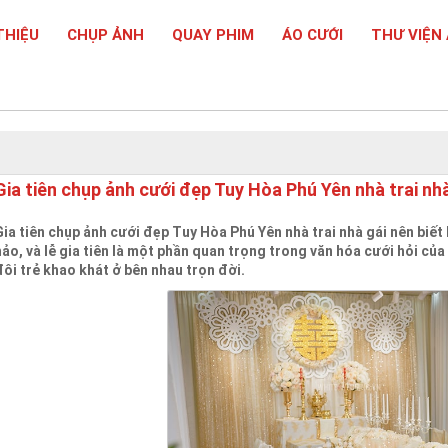
THIỆU
CHỤP ẢNH
QUAY PHIM
ÁO CƯỚI
THƯ VIỆN
Gia tiên chụp ảnh cưới đẹp Tuy Hòa Phú Yên nhà trai nhà
Gia tiên chụp ảnh cưới đẹp Tuy Hòa Phú Yên nhà trai nhà gái nên bi
hảo, và lễ gia tiên là một phần quan trọng trong văn hóa cưới hỏi của 
đôi trẻ khao khát ở bên nhau trọn đời.