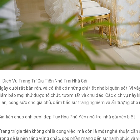
6. Dịch Vụ Trang Trí Gia Tiên Nhà Trai Nhà Gái
Ngày cưới rất bận rộn, và có thể có những chi tiết nhỏ bị quên sót. Vì vậy
đảm bảo mọi thứ được tổ chức tươm tất và chu đáo. Các dịch vụ này kh
gian, công sức cho gia chủ, đảm bảo sự trang nghiêm và ấn tượng cho n
Gia tiên chụp ảnh cưới đẹp Tuy Hòa Phú Yên nhà trai nhà gái nên biết
Trang trí gia tiên không chỉ là công việc, mà còn là một nghệ thuật cần
trọng sẽ là nền tảng vững chắc, góp phần mang đến sự hạnh phúc và v