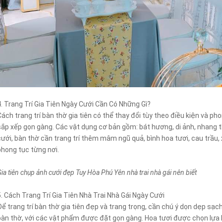
4. Trang Trí Gia Tiên Ngày Cưới Cần Có Những Gì?
Cách trang trí bàn thờ gia tiên có thể thay đổi tùy theo điều kiện và p
sắp xếp gọn gàng. Các vật dụng cơ bản gồm: bát hương, di ảnh, nhang 
cưới, bàn thờ cần trang trí thêm mâm ngũ quả, bình hoa tươi, cau trầu, 
phong tục từng nơi.
ia tiên chụp ảnh cưới đẹp Tuy Hòa Phú Yên nhà trai nhà gái nên biết
5. Cách Trang Trí Gia Tiên Nhà Trai Nhà Gái Ngày Cưới
Để trang trí bàn thờ gia tiên đẹp và trang trọng, cần chú ý dọn dẹp sạc
bàn thờ, với các vật phẩm được đặt gọn gàng. Hoa tươi được chọn lựa 