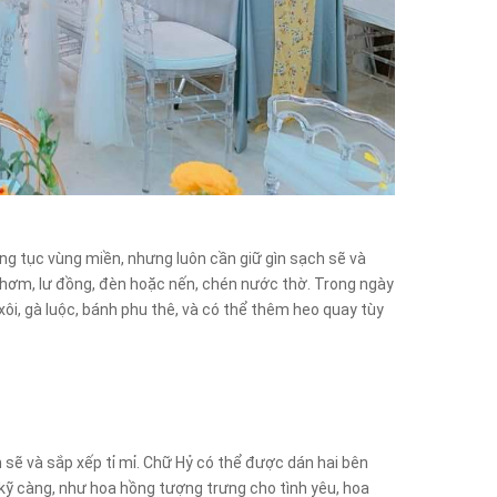
hong tục vùng miền, nhưng luôn cần giữ gìn sạch sẽ và
thơm, lư đồng, đèn hoặc nến, chén nước thờ. Trong ngày
xôi, gà luộc, bánh phu thê, và có thể thêm heo quay tùy
h sẽ và sắp xếp tỉ mỉ. Chữ Hỷ có thể được dán hai bên
kỹ càng, như hoa hồng tượng trưng cho tình yêu, hoa