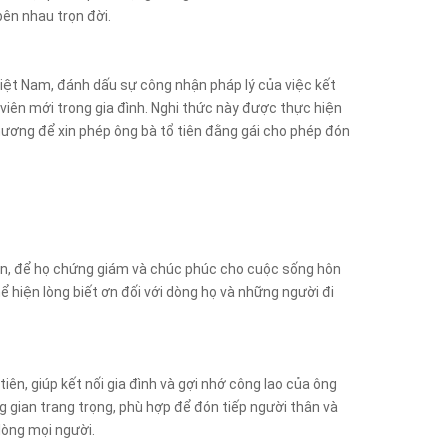
 bên nhau trọn đời.
 Việt Nam, đánh dấu sự công nhận pháp lý của việc kết
 viên mới trong gia đình. Nghi thức này được thực hiện
ng hương để xin phép ông bà tổ tiên đằng gái cho phép đón
tiên, để họ chứng giám và chúc phúc cho cuộc sống hôn
ể hiện lòng biết ơn đối với dòng họ và những người đi
 tiên, giúp kết nối gia đình và gợi nhớ công lao của ông
ng gian trang trọng, phù hợp để đón tiếp người thân và
lòng mọi người.