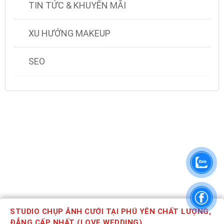
TIN TỨC & KHUYẾN MÃI
XU HƯỚNG MAKEUP
SEO
STUDIO CHỤP ẢNH CƯỚI TẠI PHÚ YÊN CHẤT LƯỢNG,
ĐẲNG CẤP NHẤT (LOVE WEDDING)