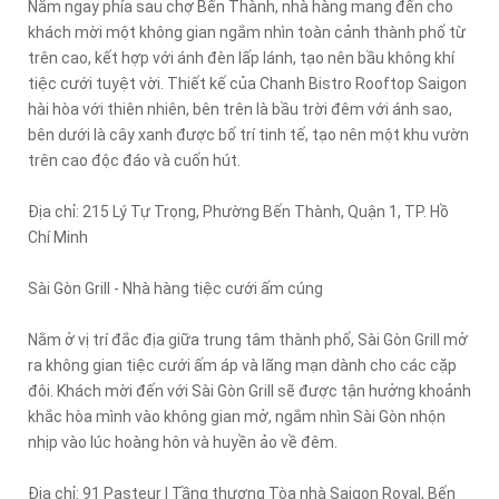
Nằm ngay phía sau chợ Bến Thành, nhà hàng mang đến cho
khách mời một không gian ngắm nhìn toàn cảnh thành phố từ
trên cao, kết hợp với ánh đèn lấp lánh, tạo nên bầu không khí
tiệc cưới tuyệt vời. Thiết kế của Chanh Bistro Rooftop Saigon
hài hòa với thiên nhiên, bên trên là bầu trời đêm với ánh sao,
bên dưới là cây xanh được bố trí tinh tế, tạo nên một khu vườn
trên cao độc đáo và cuốn hút.
Địa chỉ: 215 Lý Tự Trọng, Phường Bến Thành, Quận 1, TP. Hồ
Chí Minh
Sài Gòn Grill - Nhà hàng tiệc cưới ấm cúng
Nằm ở vị trí đắc địa giữa trung tâm thành phố, Sài Gòn Grill mở
ra không gian tiệc cưới ấm áp và lãng mạn dành cho các cặp
đôi. Khách mời đến với Sài Gòn Grill sẽ được tận hưởng khoảnh
khắc hòa mình vào không gian mở, ngắm nhìn Sài Gòn nhộn
nhịp vào lúc hoàng hôn và huyền ảo về đêm.
Địa chỉ: 91 Pasteur | Tầng thượng Tòa nhà Saigon Royal, Bến