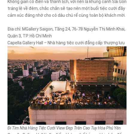
Không gian cổ điển và thanh lịch, với nền là khung cảnh Sài Gòn
tráng lệ về đêm, chắc chắn sẽ tạo nên một buổi tiệc cưới đầy
cảm xúc đáng nhớ cho cô dâu chú rể cùng toàn bộ khách mời.
Địa chỉ: MGallery Saigon, Tầng 24, 76-78 Nguyễn Thị Minh Khai,
Quận 3, TP. Hồ Chí Minh
Capella Gallery Hall – Nhà hàng tiệc cưới đẳng cấp thượng lưu
Đi Tìm Nhà Hàng Tiệc Cưới View Đẹp Trên Cao Tuy Hòa Phú Yên