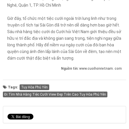
Nghé, Quận 1, TP. Hồ Chí Minh
Giờ đây, tổ chức một tiệc cưới ngoài trời lung linh như trong
truyện cổ tích tại Sài Gòn đã trở nên dễ dàng hơn bao giờ hết.
Sáu nhà hàng tiệc cưới do Cưới hỏi Việt Nam giới thiệu đều sở
hữu vị trí đắc địa và không gian sang trọng, tiện nghi ngay giữa
lòng thành phố. Hãy để niềm vui ngày cưới của đôi bạn hòa
quyện cùng ánh đèn lấp lánh của Sài Gòn về đêm, tạo nên một
đám cưới thật đặc biệt và ấn tượng.
Nguồn tin:
www.cuoihoivietnam. com
Tags:
Tuy Hòa Phú Yên
Đi Tìm Nhà Hàng Tiệc Cưới View Đẹp Trên Cao Tuy Hòa Phú Yên