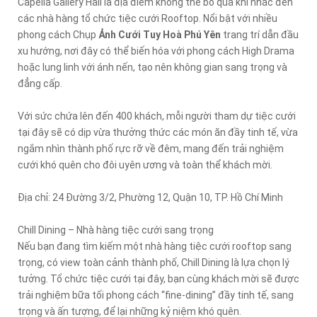
Capella Gallery Hall là địa điểm không thể bỏ qua khi nhắc đến
các nhà hàng tổ chức tiệc cưới Rooftop. Nổi bật với nhiều
phong cách
Chụp
Ảnh Cưới Tuy Hoà Phú Yên
trang trí dẫn đầu
xu hướng, nơi đây có thể biến hóa với phong cách High Drama
hoặc lung linh với ánh nến, tạo nên không gian sang trọng và
đẳng cấp.
Với sức chứa lên đến 400 khách, mỗi người tham dự tiệc cưới
tại đây sẽ có dịp vừa thưởng thức các món ăn đầy tinh tế, vừa
ngắm nhìn thành phố rực rỡ về đêm, mang đến trải nghiệm
cưới khó quên cho đôi uyên ương và toàn thể khách mời.
Địa chỉ: 24 Đường 3/2, Phường 12, Quận 10, TP. Hồ Chí Minh
Chill Dining – Nhà hàng tiệc cưới sang trọng
Nếu bạn đang tìm kiếm một nhà hàng tiệc cưới rooftop sang
trọng, có view toàn cảnh thành phố, Chill Dining là lựa chọn lý
tưởng. Tổ chức tiệc cưới tại đây, bạn cùng khách mời sẽ được
trải nghiệm bữa tối phong cách “fine-dining” đầy tinh tế, sang
trọng và ấn tượng, để lại những kỷ niệm khó quên.