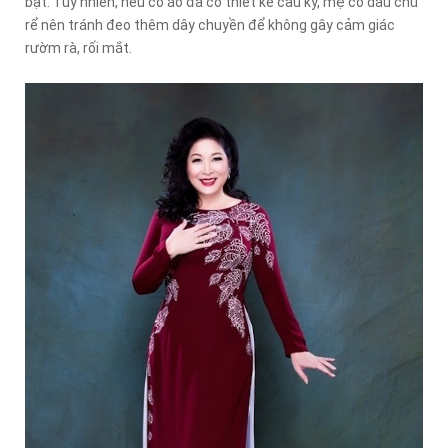
bật. Tuy nhiên, nếu cổ áo đã có thiết kế cầu kỳ, mẹ cô dâu chú
rể nên tránh đeo thêm dây chuyền để không gây cảm giác
rườm rà, rối mắt.