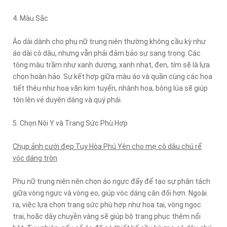
4. Màu Sắc
Áo dài dành cho phụ nữ trung niên thường không cầu kỳ như
áo dài cô dâu, nhưng vẫn phải đảm bảo sự sang trọng. Các
tông màu trầm như xanh dương, xanh nhạt, đen, tím sẽ là lựa
chọn hoàn hảo. Sự kết hợp giữa màu áo và quần cùng các họa
tiết thêu như hoa văn kim tuyến, nhành hoa, bông lúa sẽ giúp
tôn lên vẻ duyên dáng và quý phái.
5. Chọn Nội Y và Trang Sức Phù Hợp
Chụp ảnh cưới đẹp Tuy Hòa Phú Yên cho mẹ cô dâu chú rể
vóc dáng tròn
Phụ nữ trung niên nên chọn áo ngực đẩy để tạo sự phân tách
giữa vòng ngực và vòng eo, giúp vóc dáng cân đối hơn. Ngoài
ra, việc lựa chọn trang sức phù hợp như hoa tai, vòng ngọc
trai, hoặc dây chuyền vàng sẽ giúp bộ trang phục thêm nổi