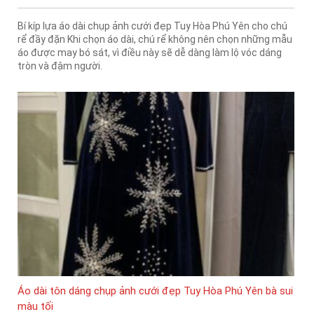
Bí kíp lựa áo dài chụp ảnh cưới đẹp Tuy Hòa Phú Yên cho chú
rể đầy đặn Khi chọn áo dài, chú rể không nên chọn những mẫu
áo được may bó sát, vì điều này sẽ dễ dàng làm lộ vóc dáng
tròn và đậm người.
Áo dài tôn dáng chụp ảnh cưới đẹp Tuy Hòa Phú Yên bà sui
màu tối