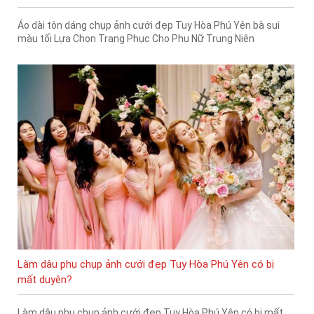
Áo dài tôn dáng chụp ảnh cưới đẹp Tuy Hòa Phú Yên bà sui
màu tối Lựa Chọn Trang Phục Cho Phụ Nữ Trung Niên
Làm dâu phụ chụp ảnh cưới đẹp Tuy Hòa Phú Yên có bị
mất duyên?
Làm dâu phụ chụp ảnh cưới đẹp Tuy Hòa Phú Yên có bị mất