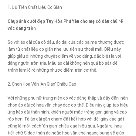
1. Ưu Tiên Chất Liệu Co Giãn
Chụp ảnh cưới đẹp Tuy Hòa Phú Yên cho mẹ cô dâu chú rể
vóc dáng tròn
So với áo dài của cô dâu, áo dài của các bà mẹ thường được
làm từ chất liệu co giãn nhẹ, ưu tiên sự thoải mái. Điều này
giúp giấu đi những khuyết điểm về vóc dáng, đặc biệt là với
dáng người tròn trịa. Mẫu áo dài không nên quá bó sát để
tránh làm lộ rõ những nhược điểm trên cơ thể.
2. Chọn Hoa Văn 'Ăn Gian' Chiều Cao
Với những phụ nữ trung niên có vóc dáng thấp và đầy đặn, nên
chọn áo dài có hoa văn chạy dọc cơ thể. Điều này giúp tạo hiệu
ứng kéo dài thân hình, khiến người mặc trông gọn gàng và cao
ráo hơn. Tà áo dài gần chạm đất kết hợp với đôi giày cao gót
cũng là một cách 'ăn gian' chiều cao hiệu quả. Ngoài ra, họa
tiết chữ S dọc thân áo hoặc hoa văn che ngang bụng sẽ giúp