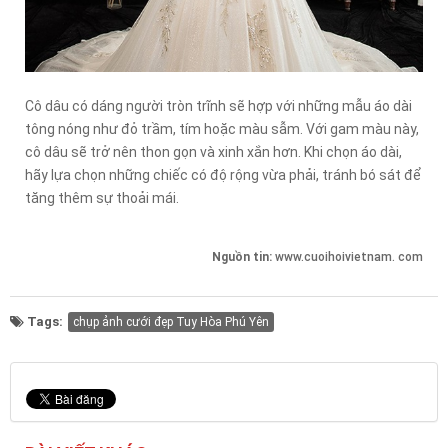
Cô dâu có dáng người tròn trĩnh sẽ hợp với những mẫu áo dài
tông nóng như đỏ trầm, tím hoặc màu sẫm. Với gam màu này,
cô dâu sẽ trở nên thon gọn và xinh xắn hơn. Khi chọn áo dài,
hãy lựa chọn những chiếc có độ rộng vừa phải, tránh bó sát để
tăng thêm sự thoải mái.
Nguồn tin:
www.cuoihoivietnam. com
Tags:
chụp ảnh cưới đẹp Tuy Hòa Phú Yên