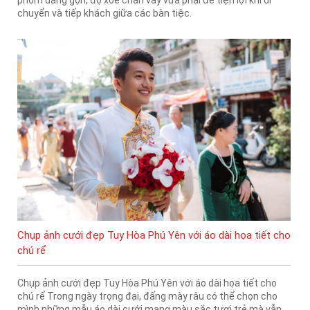
phom dáng gọn, độ xòe chân váy vừa phải để tiện lợi khi di
chuyển và tiếp khách giữa các bàn tiệc.
Chụp ảnh cưới đẹp Tuy Hòa Phú Yên với áo dài họa tiết cho
chú rể
Chụp ảnh cưới đẹp Tuy Hòa Phú Yên với áo dài họa tiết cho
chú rể Trong ngày trọng đại, đấng mày râu có thể chọn cho
mình những mẫu áo dài cưới mang màu sắc tươi trẻ mà vẫn