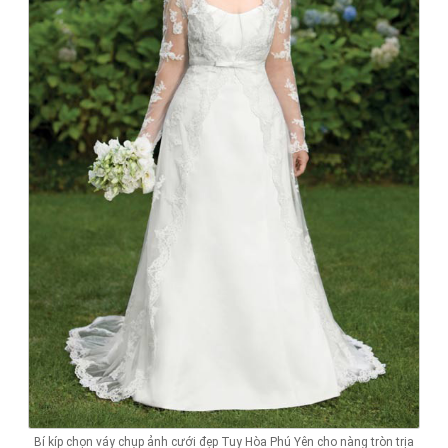
Bí kíp chọn váy chụp ảnh cưới đẹp Tuy Hòa Phú Yên cho nàng tròn trịa