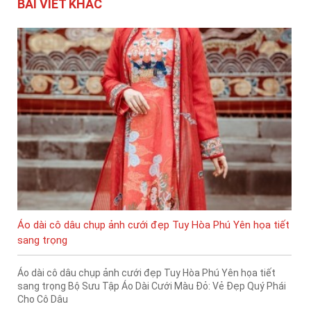
BÀI VIẾT KHÁC
Áo dài cô dâu chụp ảnh cưới đẹp Tuy Hòa Phú Yên họa tiết
sang trọng
Áo dài cô dâu chụp ảnh cưới đẹp Tuy Hòa Phú Yên họa tiết
sang trọng Bộ Sưu Tập Áo Dài Cưới Màu Đỏ: Vẻ Đẹp Quý Phái
Cho Cô Dâu