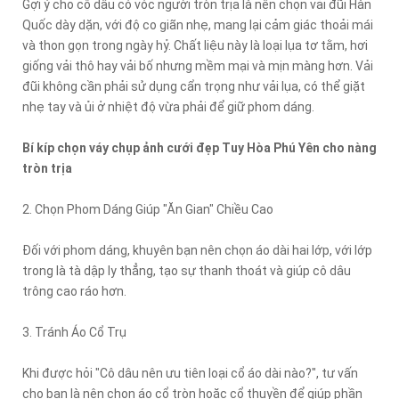
Gợi ý cho cô dâu có vóc người tròn trịa là nên chọn vải đũi Hàn
Quốc dày dặn, với độ co giãn nhẹ, mang lại cảm giác thoải mái
và thon gọn trong ngày hỷ. Chất liệu này là loại lụa tơ tằm, hơi
giống vải thô hay vải bố nhưng mềm mại và mịn màng hơn. Vải
đũi không cần phải sử dụng cẩn trọng như vải lụa, có thể giặt
nhẹ tay và ủi ở nhiệt độ vừa phải để giữ phom dáng.
Bí kíp chọn váy chụp ảnh cưới đẹp Tuy Hòa Phú Yên cho nàng
tròn trịa
2. Chọn Phom Dáng Giúp "Ăn Gian" Chiều Cao
Đối với phom dáng, khuyên bạn nên chọn áo dài hai lớp, với lớp
trong là tà dập ly thẳng, tạo sự thanh thoát và giúp cô dâu
trông cao ráo hơn.
3. Tránh Áo Cổ Trụ
Khi được hỏi "Cô dâu nên ưu tiên loại cổ áo dài nào?", tư vấn
cho bạn là nên chọn áo cổ tròn hoặc cổ thuyền để giúp phần