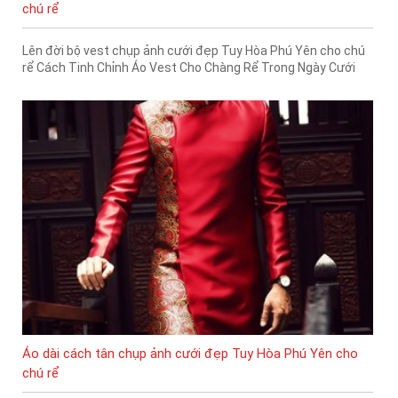
chú rể
Lên đời bộ vest chụp ảnh cưới đẹp Tuy Hòa Phú Yên cho chú
rể Cách Tinh Chỉnh Áo Vest Cho Chàng Rể Trong Ngày Cưới
Áo dài cách tân chụp ảnh cưới đẹp Tuy Hòa Phú Yên cho
chú rể