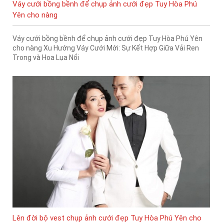
Váy cưới bồng bềnh để chụp ảnh cưới đẹp Tuy Hòa Phú
Yên cho nàng
Váy cưới bồng bềnh để chụp ảnh cưới đẹp Tuy Hòa Phú Yên
cho nàng Xu Hướng Váy Cưới Mới: Sự Kết Hợp Giữa Vải Ren
Trong và Hoa Lụa Nổi
Lên đời bộ vest chụp ảnh cưới đẹp Tuy Hòa Phú Yên cho