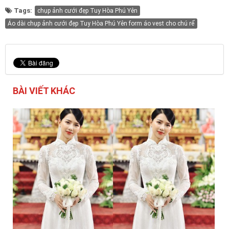
Tags:
chụp ảnh cưới đẹp Tuy Hòa Phú Yên
Áo dài chụp ảnh cưới đẹp Tuy Hòa Phú Yên form áo vest cho chú rể
BÀI VIẾT KHÁC