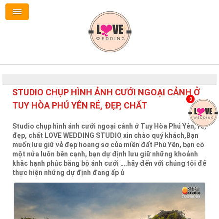
STUDIO CHỤP HÌNH ẢNH CƯỚI NGOẠI CẢNH Ở
2
TUY HÒA PHÚ YÊN RẺ, ĐẸP, CHẤT
Studio chụp hình ảnh cưới ngoại cảnh ở Tuy Hòa Phú Yên, rẻ,
đẹp, chất LOVE WEDDING STUDIO xin chào quý khách,Bạn
muốn lưu giữ vẻ đẹp hoang sơ của miền đất Phú Yên, bạn có
một nửa luôn bên cạnh, bạn dự định lưu giữ những khoảnh
khắc hạnh phúc bằng bộ ảnh cưới ….hãy đến với chúng tôi để
thực hiện những dự định đang ấp ủ