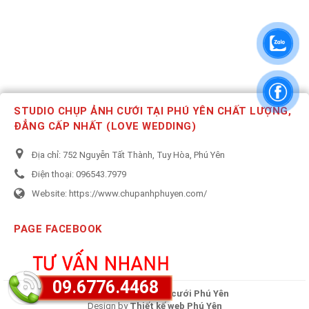
STUDIO CHỤP ẢNH CƯỚI TẠI PHÚ YÊN CHẤT LƯỢNG,
ĐẲNG CẤP NHẤT (LOVE WEDDING)
Địa chỉ:
752 Nguyễn Tất Thành, Tuy Hòa, Phú Yên
Điện thoại:
096543.7979
Website:
https://www.chupanhphuyen.com/
PAGE FACEBOOK
09.6776.4468
Copyright © 2020
Ảnh cưới Phú Yên
Design by
Thiết kế web Phú Yên