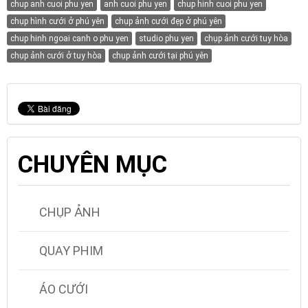
chup anh cuoi phu yen
anh cuoi phu yen
chup hinh cuoi phu yen
chụp hình cưới ở phú yên
chụp ảnh cưới đẹp ở phú yên
chup hinh ngoai canh o phu yen
studio phu yen
chụp ảnh cưới tuy hòa
chụp ảnh cưới ở tuy hòa
chụp ảnh cưới tại phú yên
CHUYÊN MỤC
CHỤP ẢNH
QUAY PHIM
ÁO CƯỚI