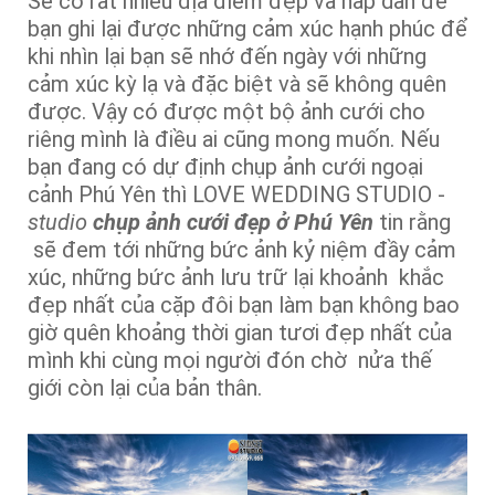
Sẽ có rất nhiều địa điểm đẹp và hấp dẫn để
bạn ghi lại được những cảm xúc hạnh phúc để
khi nhìn lại bạn sẽ nhớ đến ngày với những
cảm xúc kỳ lạ và đặc biệt và sẽ không quên
được. Vậy có được một bộ ảnh cưới cho
riêng mình là điều ai cũng mong muốn. Nếu
bạn đang có dự định chụp ảnh cưới ngoại
cảnh Phú Yên thì LOVE WEDDING STUDIO -
studio
chụp ảnh cưới đẹp ở Phú Yên
tin rằng
sẽ đem tới những bức ảnh kỷ niệm đầy cảm
xúc, những bức ảnh lưu trữ lại khoảnh khắc
đẹp nhất của cặp đôi bạn làm bạn không bao
giờ quên khoảng thời gian tươi đẹp nhất của
mình khi cùng mọi người đón chờ nửa thế
giới còn lại của bản thân.