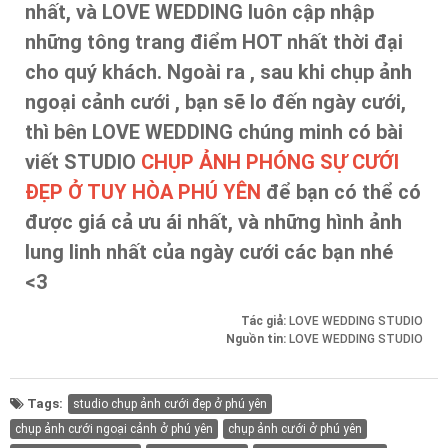
nhất, và LOVE WEDDING luôn cập nhập
những tông trang điểm HOT nhất thời đại
cho quý khách. Ngoài ra , sau khi chụp ảnh
ngoại cảnh cưới , bạn sẽ lo đến ngày cưới,
thì bên LOVE WEDDING chúng minh có bài
viết STUDIO
CHỤP ẢNH PHÓNG SỰ CƯỚI
ĐẸP Ở TUY HÒA PHÚ YÊN
để bạn có thể có
được giá cả ưu ái nhất, và những hình ảnh
lung linh nhất của ngày cưới các bạn nhé
<3
Tác giả:
LOVE WEDDING STUDIO
Nguồn tin:
LOVE WEDDING STUDIO
Tags:
studio chụp ảnh cưới đẹp ở phú yên
chụp ảnh cưới ngoại cảnh ở phú yên
chụp ảnh cưới ở phú yên