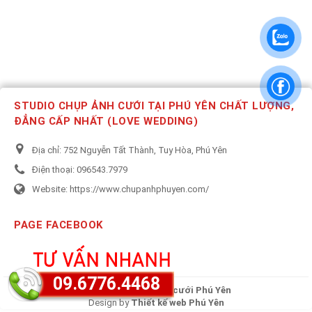
STUDIO CHỤP ẢNH CƯỚI TẠI PHÚ YÊN CHẤT LƯỢNG,
ĐẲNG CẤP NHẤT (LOVE WEDDING)
Địa chỉ:
752 Nguyễn Tất Thành, Tuy Hòa, Phú Yên
Điện thoại:
096543.7979
Website:
https://www.chupanhphuyen.com/
PAGE FACEBOOK
09.6776.4468
Copyright © 2020
Ảnh cưới Phú Yên
Design by
Thiết kế web Phú Yên