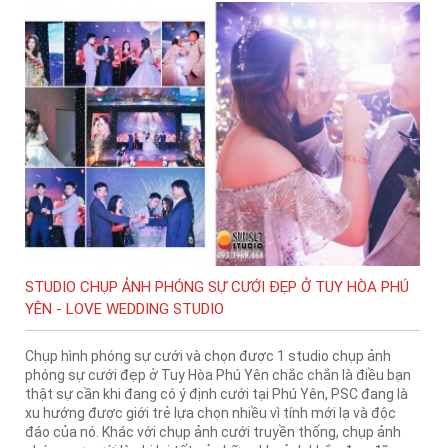
STUDIO CHỤP ẢNH PHÓNG SỰ CƯỚI ĐẸP Ở TUY HÒA PHÚ
YÊN - LOVE WEDDING STUDIO
Chụp hình phóng sự cưới và chọn được 1 studio chụp ảnh
phóng sự cưới đẹp ở Tuy Hòa Phú Yên chắc chắn là điều bạn
thật sự cần khi đang có ý định cưới tại Phú Yên, PSC đang là
xu hướng được giới trẻ lựa chọn nhiều vì tính mới lạ và độc
đáo của nó. Khác với chụp ảnh cưới truyền thống, chụp ảnh