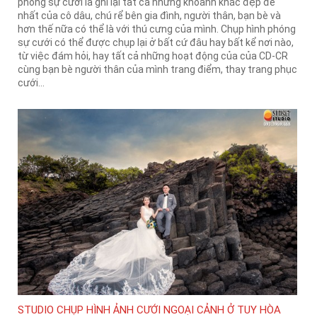
phóng sự cưới là ghi lại tất cả những khoảnh khắc đẹp đẽ
nhất của cô dâu, chú rể bên gia đình, người thân, bạn bè và
hơn thế nữa có thể là với thú cưng của mình. Chụp hình phóng
sự cưới có thể được chụp lại ở bất cứ đâu hay bất kể nơi nào,
từ việc đám hỏi, hay tất cả những hoạt động của của CD-CR
cùng bạn bè người thân của mình trang điểm, thay trang phục
cưới...
STUDIO CHỤP HÌNH ẢNH CƯỚI NGOẠI CẢNH Ở TUY HÒA