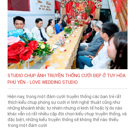
STUDIO CHỤP ẢNH TRUYỀN THỐNG CƯỚI ĐẸP Ở TUY HÒA
PHÚ YÊN - LOVE WEDDING STUDIO
Hiện nay, trong một đám cưới truyền thống các bạn trẻ rất
thích kiểu chụp phóng sự cưới vì tính nghệ thuật cũng như
những khoảnh khắc tự nhiên nhưng vì kinh tế hoặc lý do nào
khác vẫn có rất nhiều cặp đôi chọn kiểu chụp truyền thống, và
đặc biệt, những kiểu truyền thống sẽ không thể nào thiếu
trong một đám cưới