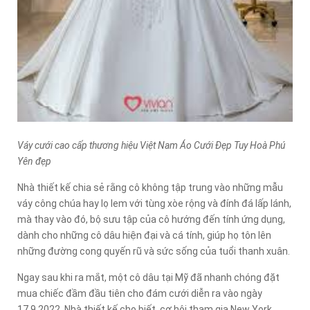
Váy cưới cao cấp thương hiệu Việt Nam Áo Cưới Đẹp Tuy Hoà Phú
Yên đẹp
Nhà thiết kế chia sẻ rằng cô không tập trung vào những mẫu
váy công chúa hay lọ lem với tùng xòe rộng và đính đá lấp lánh,
mà thay vào đó, bộ sưu tập của cô hướng đến tính ứng dụng,
dành cho những cô dâu hiện đại và cá tính, giúp họ tôn lên
những đường cong quyến rũ và sức sống của tuổi thanh xuân.
Ngay sau khi ra mắt, một cô dâu tại Mỹ đã nhanh chóng đặt
mua chiếc đầm đầu tiên cho đám cưới diễn ra vào ngày
17.9.2022. Nhà thiết kế cho biết, cơ hội tham gia New York