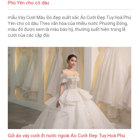
Phú Yên cho cô dâu
mẫu Váy Cưới Màu Đỏ đẹp xuất sắc Áo Cưới Đẹp Tuy Hoà Phú
Yên cho cô dâu Theo văn hóa của nhiều nước Phương Đông,
màu đỏ được xem là màu báo hỷ, thường xuất hiện trong lễ
cưới của các cặp đôi.
Gửi áo váy cưới đi nước ngoài Áo Cưới Đẹp Tuy Hoà Phú