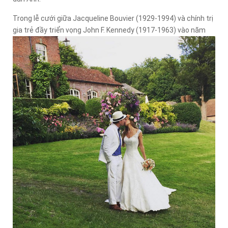
Trong lễ cưới giữa Jacqueline Bouvier (1929-1994) và chính trị
gia trẻ đầy triển vọng John F. Kennedy (1917-1963) vào năm