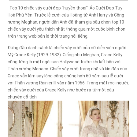
Top 10 chiếc váy cưới đẹp “huyền thoại” Áo Cưới Đẹp Tuy
Hoà Phú Yên Trước lễ cưới của Hoàng tử Anh Harry và Công
nương Meghan, người dân Anh đã tham gia bầu chọn top 10
chiếc váy cưới yêu thích nhất thông qua một cuộc bình chọn
trên trang web bán lẻ thời trang nổi tiếng.
Đứng đầu danh sách là chiếc váy cưới của nữ diễn viên người
Mỹ Grace Kelly (1929-1982). Giống như Meghan, Grace Kelly
cũng từng là một ngôi sao Hollywood trước khi kết hôn với
Thân vương Monaco. Chiếc váy cưới trang nhã và kín đáo của
Grace vẫn làm say lòng công chúng hơn 60 năm sau lễ cưới
với Thân vương Rainier III vào năm 1956. Trong mắt mọi người,
chiếc váy cưới của Grace Kelly như bước ra từ một câu
chuyện cổ tích.