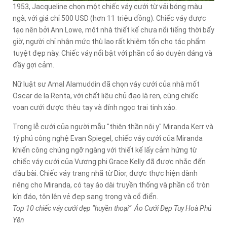
1953, Jacqueline chọn một chiếc váy cưới từ vải bóng màu
ngà, với giá chỉ 500 USD (hơn 11 triệu đồng). Chiếc váy được
tạo nên bởi Ann Lowe, một nhà thiết kế chưa nổi tiếng thời bấy
giờ, người chỉ nhận mức thù lao rất khiêm tốn cho tác phẩm
tuyệt đẹp này. Chiếc váy nổi bật với phần cổ áo duyên dáng và
đầy gợi cảm.
Nữ luật sư Amal Alamuddin đã chọn váy cưới của nhà mốt
Oscar de la Renta, với chất liệu chủ đạo là ren, cùng chiếc
voan cưới được thêu tay và đính ngọc trai tinh xảo.
Trong lễ cưới của người mẫu "thiên thần nội y" Miranda Kerr và
tỷ phú công nghệ Evan Spiegel, chiếc váy cưới của Miranda
khiến công chúng ngỡ ngàng với thiết kế lấy cảm hứng từ
chiếc váy cưới của Vương phi Grace Kelly đã được nhắc đến
đầu bài. Chiếc váy trang nhã từ Dior, được thực hiện dành
riêng cho Miranda, có tay áo dài truyền thống và phần cổ tròn
kín đáo, tôn lên vẻ đẹp sang trọng và cổ điển.
Top 10 chiếc váy cưới đẹp “huyền thoại” Áo Cưới Đẹp Tuy Hoà Phú
Yên