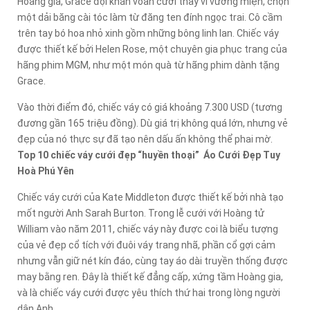
Hoàng gia, Grace đội khăn voan cưới thay vì vương miện, chọn
một dải băng cài tóc làm từ đăng ten đính ngọc trai. Cô cầm
trên tay bó hoa nhỏ xinh gồm những bông linh lan. Chiếc váy
được thiết kế bởi Helen Rose, một chuyên gia phục trang của
hãng phim MGM, như một món quà từ hãng phim dành tặng
Grace.
Vào thời điểm đó, chiếc váy có giá khoảng 7.300 USD (tương
đương gần 165 triệu đồng). Dù giá trị không quá lớn, nhưng vẻ
đẹp của nó thực sự đã tạo nên dấu ấn không thể phai mờ.
Top 10 chiếc váy cưới đẹp “huyền thoại” Áo Cưới Đẹp Tuy
Hoà Phú Yên
Chiếc váy cưới của Kate Middleton được thiết kế bởi nhà tạo
mốt người Anh Sarah Burton. Trong lễ cưới với Hoàng tử
William vào năm 2011, chiếc váy này được coi là biểu tượng
của vẻ đẹp cổ tích với đuôi váy trang nhã, phần cổ gợi cảm
nhưng vẫn giữ nét kín đáo, cùng tay áo dài truyền thống được
may bằng ren. Đây là thiết kế đẳng cấp, xứng tầm Hoàng gia,
và là chiếc váy cưới được yêu thích thứ hai trong lòng người
dân Anh.