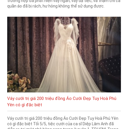
trường hợp đã phát hiện váy ngắn, váy dạ tiệc, và thậm chí cả
quần áo đã bị rách, hư hỏng không thể sử dụng được.
Váy cưới trị giá 200 triệu đồng Áo Cưới Đẹp Tuy Hoà Phú
Yên có gì đặc biệt
Váy cưới trị giá 200 triệu đồng Áo Cưới Đẹp Tuy Hoà Phú Yên
có gì đặc biệt Tối 5/5, tiệc cưới của ca sĩ Diệp Lâm Anh đã