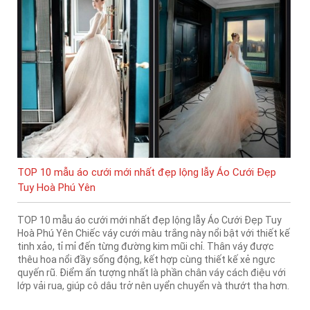
TOP 10 mẫu áo cưới mới nhất đẹp lộng lẫy Áo Cưới Đẹp
Tuy Hoà Phú Yên
TOP 10 mẫu áo cưới mới nhất đẹp lộng lẫy Áo Cưới Đẹp Tuy
Hoà Phú Yên Chiếc váy cưới màu trắng này nổi bật với thiết kế
tinh xảo, tỉ mỉ đến từng đường kim mũi chỉ. Thân váy được
thêu hoa nổi đầy sống động, kết hợp cùng thiết kế xẻ ngực
quyến rũ. Điểm ấn tượng nhất là phần chân váy cách điệu với
lớp vải rua, giúp cô dâu trở nên uyển chuyển và thướt tha hơn.