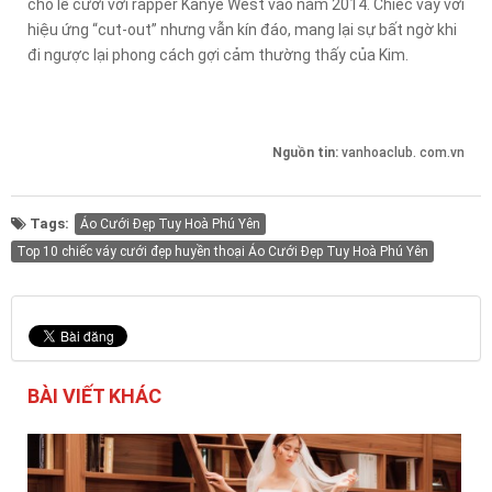
cho lễ cưới với rapper Kanye West vào năm 2014. Chiếc váy với
hiệu ứng “cut-out” nhưng vẫn kín đáo, mang lại sự bất ngờ khi
đi ngược lại phong cách gợi cảm thường thấy của Kim.
Nguồn tin:
vanhoaclub. com.vn
Tags:
Áo Cưới Đẹp Tuy Hoà Phú Yên
Top 10 chiếc váy cưới đẹp huyền thoại Áo Cưới Đẹp Tuy Hoà Phú Yên
BÀI VIẾT KHÁC