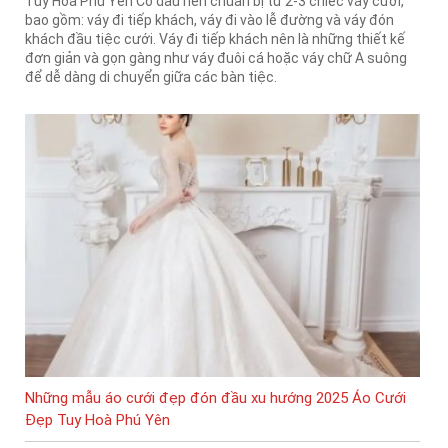
Tuy Hoà Phú Yên Cô dâu nên chuẩn bị từ 2-3 chiếc váy cưới,
bao gồm: váy đi tiếp khách, váy đi vào lễ đường và váy đón
khách đầu tiệc cưới. Váy đi tiếp khách nên là những thiết kế
đơn giản và gọn gàng như váy đuôi cá hoặc váy chữ A suông
để dễ dàng di chuyển giữa các bàn tiệc.
Những mẫu áo cưới đẹp đón đầu xu hướng 2025 Áo Cưới
Đẹp Tuy Hoà Phú Yên