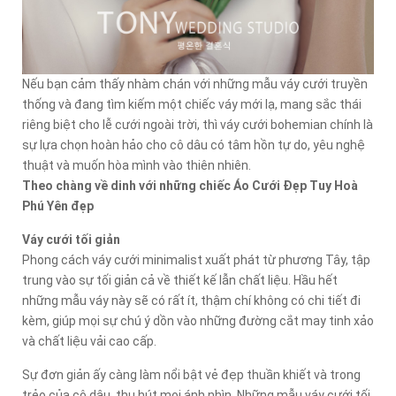
Nếu bạn cảm thấy nhàm chán với những mẫu váy cưới truyền
thống và đang tìm kiếm một chiếc váy mới lạ, mang sắc thái
riêng biệt cho lễ cưới ngoài trời, thì váy cưới bohemian chính là
sự lựa chọn hoàn hảo cho cô dâu có tâm hồn tự do, yêu nghệ
thuật và muốn hòa mình vào thiên nhiên.
Theo chàng về dinh với những chiếc Áo Cưới Đẹp Tuy Hoà
Phú Yên đẹp
Váy cưới tối giản
Phong cách váy cưới minimalist xuất phát từ phương Tây, tập
trung vào sự tối giản cả về thiết kế lẫn chất liệu. Hầu hết
những mẫu váy này sẽ có rất ít, thậm chí không có chi tiết đi
kèm, giúp mọi sự chú ý dồn vào những đường cắt may tinh xảo
và chất liệu vải cao cấp.
Sự đơn giản ấy càng làm nổi bật vẻ đẹp thuần khiết và trong
trẻo của cô dâu, thu hút mọi ánh nhìn. Những mẫu váy cưới tối