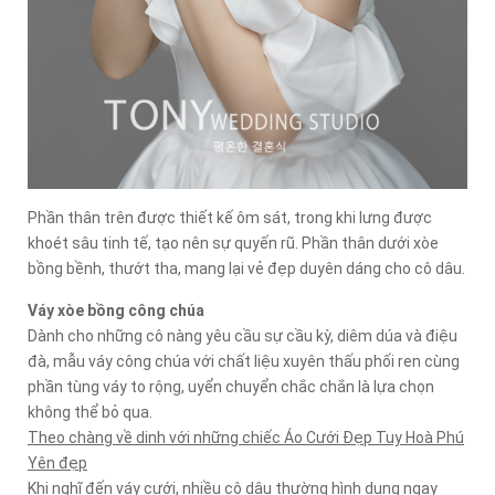
Phần thân trên được thiết kế ôm sát, trong khi lưng được
khoét sâu tinh tế, tạo nên sự quyến rũ. Phần thân dưới xòe
bồng bềnh, thướt tha, mang lại vẻ đẹp duyên dáng cho cô dâu.
Váy xòe bồng công chúa
Dành cho những cô nàng yêu cầu sự cầu kỳ, diêm dúa và điệu
đà, mẫu váy công chúa với chất liệu xuyên thấu phối ren cùng
phần tùng váy to rộng, uyển chuyển chắc chắn là lựa chọn
không thể bỏ qua.
Theo chàng về dinh với những chiếc Áo Cưới Đẹp Tuy Hoà Phú
Yên đẹp
Khi nghĩ đến váy cưới, nhiều cô dâu thường hình dung ngay