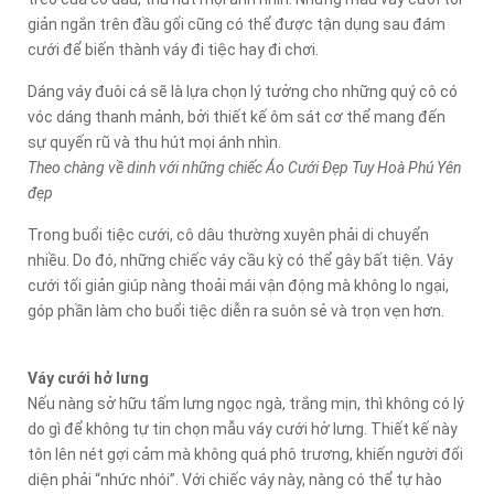
giản ngắn trên đầu gối cũng có thể được tận dụng sau đám
cưới để biến thành váy đi tiệc hay đi chơi.
Dáng váy đuôi cá sẽ là lựa chọn lý tưởng cho những quý cô có
vóc dáng thanh mảnh, bởi thiết kế ôm sát cơ thể mang đến
sự quyến rũ và thu hút mọi ánh nhìn.
Theo chàng về dinh với những chiếc Áo Cưới Đẹp Tuy Hoà Phú Yên
đẹp
Trong buổi tiệc cưới, cô dâu thường xuyên phải di chuyển
nhiều. Do đó, những chiếc váy cầu kỳ có thể gây bất tiện. Váy
cưới tối giản giúp nàng thoải mái vận động mà không lo ngại,
góp phần làm cho buổi tiệc diễn ra suôn sẻ và trọn vẹn hơn.
Váy cưới hở lưng
Nếu nàng sở hữu tấm lưng ngọc ngà, trắng mịn, thì không có lý
do gì để không tự tin chọn mẫu váy cưới hở lưng. Thiết kế này
tôn lên nét gợi cảm mà không quá phô trương, khiến người đối
diện phải “nhức nhói”. Với chiếc váy này, nàng có thể tự hào