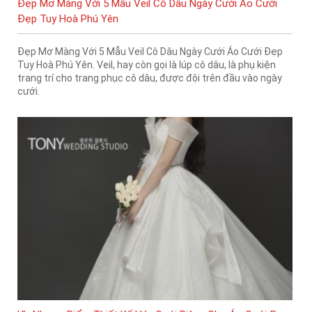
Đẹp Mơ Màng Với 5 Mẫu Veil Cô Dâu Ngày Cưới Áo Cưới
Đẹp Tuy Hoà Phú Yên
Đẹp Mơ Màng Với 5 Mẫu Veil Cô Dâu Ngày Cưới Áo Cưới Đẹp
Tuy Hoà Phú Yên. Veil, hay còn gọi là lúp cô dâu, là phụ kiện
trang trí cho trang phục cô dâu, được đội trên đầu vào ngày
cưới.