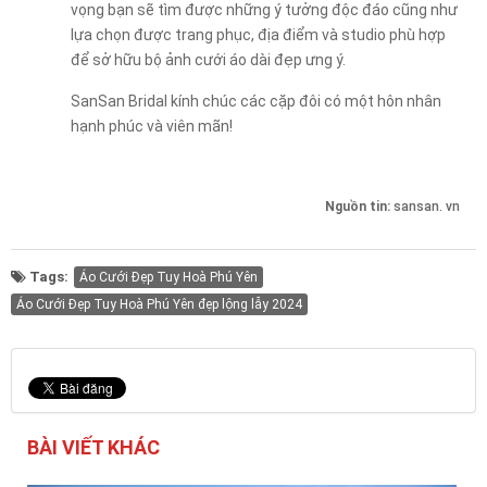
vọng bạn sẽ tìm được những ý tưởng độc đáo cũng như
lựa chọn được trang phục, địa điểm và studio phù hợp
để sở hữu bộ ảnh cưới áo dài đẹp ưng ý.
SanSan Bridal kính chúc các cặp đôi có một hôn nhân
hạnh phúc và viên mãn!
Nguồn tin:
sansan. vn
Tags:
Áo Cưới Đẹp Tuy Hoà Phú Yên
Áo Cưới Đẹp Tuy Hoà Phú Yên đẹp lộng lẫy 2024
BÀI VIẾT KHÁC