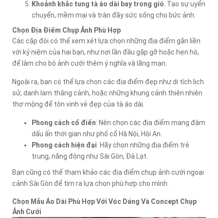
Khoảnh khắc tung tà áo dài bay trong gió
: Tạo sự uyển
chuyển, mềm mại và tràn đầy sức sống cho bức ảnh.
Chọn Địa Điểm Chụp Ảnh Phù Hợp
Các cặp đôi có thể xem xét lựa chọn những địa điểm gắn liền
với kỷ niệm của hai bạn, như nơi lần đầu gặp gỡ hoặc hẹn hò,
để làm cho bộ ảnh cưới thêm ý nghĩa và lãng mạn.
Ngoài ra, bạn có thể lựa chọn các địa điểm đẹp như di tích lịch
sử, danh lam thắng cảnh, hoặc những khung cảnh thiên nhiên
thơ mộng để tôn vinh vẻ đẹp của tà áo dài.
Phong cách cổ điển
: Nên chọn các địa điểm mang đậm
dấu ấn thời gian như phố cổ Hà Nội, Hội An.
Phong cách hiện đại
: Hãy chọn những địa điểm trẻ
trung, năng động như Sài Gòn, Đà Lạt.
Bạn cũng có thể tham khảo các địa điểm chụp ảnh cưới ngoại
cảnh Sài Gòn để tìm ra lựa chọn phù hợp cho mình.
Chọn Mẫu Áo Dài Phù Hợp Với Vóc Dáng Và Concept Chụp
Ảnh Cưới