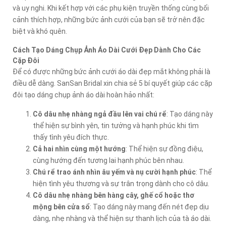
và uy nghi. Khi kết hợp với các phụ kiện truyền thống cùng bối
cảnh thích hợp, những bức ảnh cưới của bạn sẽ trở nên đặc
biệt và khó quên.
Cách Tạo Dáng Chụp Ảnh Áo Dài Cưới Đẹp Dành Cho Các
Cặp Đôi
Để có được những bức ảnh cưới áo dài đẹp mắt không phải là
điều dễ dàng. SanSan Bridal xin chia sẻ 5 bí quyết giúp các cặp
đôi tạo dáng chụp ảnh áo dài hoàn hảo nhất:
Cô dâu nhẹ nhàng ngả đầu lên vai chú rể
: Tạo dáng này
thể hiện sự bình yên, tin tưởng và hạnh phúc khi tìm
thấy tình yêu đích thực.
Cả hai nhìn cùng một hướng
: Thể hiện sự đồng điệu,
cùng hướng đến tương lai hạnh phúc bên nhau.
Chú rể trao ánh nhìn âu yếm và nụ cười hạnh phúc
: Thể
hiện tình yêu thương và sự trân trọng dành cho cô dâu.
Cô dâu nhẹ nhàng bên hàng cây, ghế cổ hoặc thơ
mộng bên cửa sổ
: Tạo dáng này mang đến nét đẹp dịu
dàng, nhẹ nhàng và thể hiện sự thanh lịch của tà áo dài.