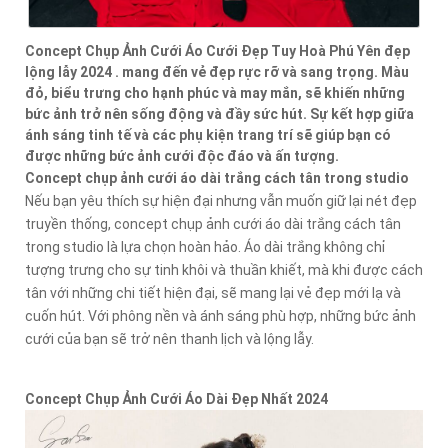
Concept Chụp Ảnh Cưới Áo Cưới Đẹp Tuy Hoà Phú Yên đẹp
lộng lẫy 2024 . mang đến vẻ đẹp rực rỡ và sang trọng. Màu
đỏ, biểu trưng cho hạnh phúc và may mắn, sẽ khiến những
bức ảnh trở nên sống động và đầy sức hút. Sự kết hợp giữa
ánh sáng tinh tế và các phụ kiện trang trí sẽ giúp bạn có
được những bức ảnh cưới độc đáo và ấn tượng.
Concept chụp ảnh cưới áo dài trắng cách tân trong studio
Nếu bạn yêu thích sự hiện đại nhưng vẫn muốn giữ lại nét đẹp
truyền thống, concept chụp ảnh cưới áo dài trắng cách tân
trong studio là lựa chọn hoàn hảo. Áo dài trắng không chỉ
tượng trưng cho sự tinh khôi và thuần khiết, mà khi được cách
tân với những chi tiết hiện đại, sẽ mang lại vẻ đẹp mới lạ và
cuốn hút. Với phông nền và ánh sáng phù hợp, những bức ảnh
cưới của bạn sẽ trở nên thanh lịch và lộng lẫy.
Concept Chụp Ảnh Cưới Áo Dài Đẹp Nhất 2024