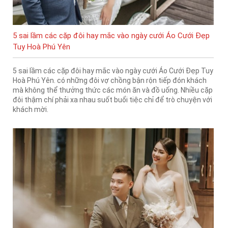
5 sai lầm các cặp đôi hay mắc vào ngày cưới Áo Cưới Đẹp
Tuy Hoà Phú Yên
5 sai lầm các cặp đôi hay mắc vào ngày cưới Áo Cưới Đẹp Tuy
Hoà Phú Yên. có những đôi vợ chồng bận rộn tiếp đón khách
mà không thể thưởng thức các món ăn và đồ uống. Nhiều cặp
đôi thậm chí phải xa nhau suốt buổi tiệc chỉ để trò chuyện với
khách mời.