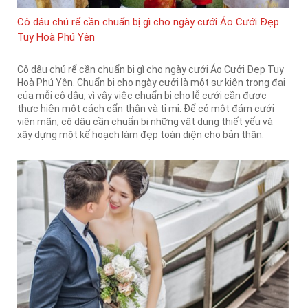
Cô dâu chú rể cần chuẩn bị gì cho ngày cưới Áo Cưới Đẹp
Tuy Hoà Phú Yên
Cô dâu chú rể cần chuẩn bị gì cho ngày cưới Áo Cưới Đẹp Tuy
Hoà Phú Yên. Chuẩn bị cho ngày cưới là một sự kiện trọng đại
của mỗi cô dâu, vì vậy việc chuẩn bị cho lễ cưới cần được
thực hiện một cách cẩn thận và tỉ mỉ. Để có một đám cưới
viên mãn, cô dâu cần chuẩn bị những vật dụng thiết yếu và
xây dựng một kế hoạch làm đẹp toàn diện cho bản thân.