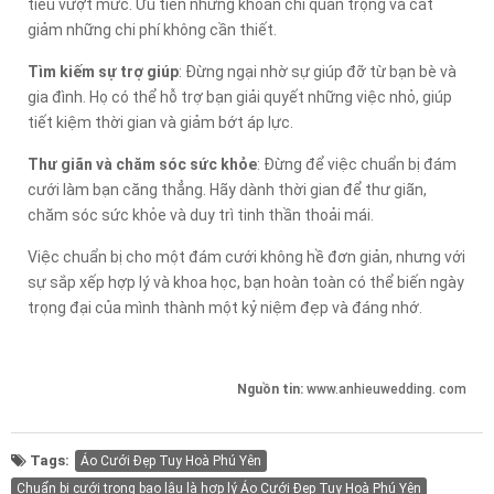
tiêu vượt mức. Ưu tiên những khoản chi quan trọng và cắt
giảm những chi phí không cần thiết.
Tìm kiếm sự trợ giúp
: Đừng ngại nhờ sự giúp đỡ từ bạn bè và
gia đình. Họ có thể hỗ trợ bạn giải quyết những việc nhỏ, giúp
tiết kiệm thời gian và giảm bớt áp lực.
Thư giãn và chăm sóc sức khỏe
: Đừng để việc chuẩn bị đám
cưới làm bạn căng thẳng. Hãy dành thời gian để thư giãn,
chăm sóc sức khỏe và duy trì tinh thần thoải mái.
Việc chuẩn bị cho một đám cưới không hề đơn giản, nhưng với
sự sắp xếp hợp lý và khoa học, bạn hoàn toàn có thể biến ngày
trọng đại của mình thành một kỷ niệm đẹp và đáng nhớ.
Nguồn tin:
www.anhieuwedding. com
Tags:
Áo Cưới Đẹp Tuy Hoà Phú Yên
Chuẩn bị cưới trong bao lâu là hợp lý Áo Cưới Đẹp Tuy Hoà Phú Yên