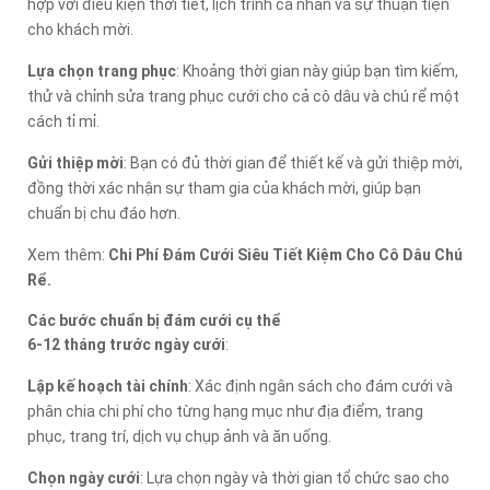
hợp với điều kiện thời tiết, lịch trình cá nhân và sự thuận tiện
cho khách mời.
Lựa chọn trang phục
: Khoảng thời gian này giúp bạn tìm kiếm,
thử và chỉnh sửa trang phục cưới cho cả cô dâu và chú rể một
cách tỉ mỉ.
Gửi thiệp mời
: Bạn có đủ thời gian để thiết kế và gửi thiệp mời,
đồng thời xác nhận sự tham gia của khách mời, giúp bạn
chuẩn bị chu đáo hơn.
Xem thêm:
Chi Phí Đám Cưới Siêu Tiết Kiệm Cho Cô Dâu Chú
Rể.
Các bước chuẩn bị đám cưới cụ thể
6-12 tháng trước ngày cưới
:
Lập kế hoạch tài chính
: Xác định ngân sách cho đám cưới và
phân chia chi phí cho từng hạng mục như địa điểm, trang
phục, trang trí, dịch vụ chụp ảnh và ăn uống.
Chọn ngày cưới
: Lựa chọn ngày và thời gian tổ chức sao cho