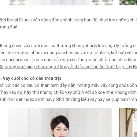
REN Bridal Studio sẵn sàng đồng hành cùng bạn để chọn lựa những chiế
trọng đại!
Những chiếc váy cưới đuôi cá thường không phải là lựa chọn lý tưởng c
nên chọn váy có phần eo nâng cao hơn so với eo tự nhiên, kết hợp với h
kéo dài đôi chân. Tránh các mẫu váy xếp tầng hoặc phối màu phân khúc 
Chọn váy cưới giúp khắc phục 4 khuyết điểm cơ thể Áo Cưới Đẹp Tuy 
4. Váy cưới cho cô dâu tròn trịa
Đối với các cô dâu có thân hình đầy đặn, những mẫu váy công chúa bồng
Thay vào đó, hãy thử những chiếc váy chữ A với độ xòe nhẹ, không đính
lạnh như đen hoặc xanh navy. REN tin rằng kiểu váy này sẽ giúp bạn trôn