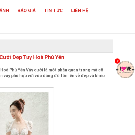
 ẢNH
BÁO GIÁ
TIN TỨC
LIÊN HỆ
 Cưới Đẹp Tuy Hoà Phú Yên
2
 Hoà Phú Yên Váy cưới là một phần quan trọng mà cô
n váy phù hợp với vóc dáng để tôn lên vẻ đẹp và khéo