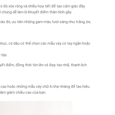
 độ xòe rộng và nhiều họa tiết để tạo cảm giác đầy
ì chúng dễ làm lộ khuyết điểm thân hình gầy.
vào đó, ưu tiên những gam màu tươi sáng như trắng, be,
c phục, cô dâu có thể chọn các mẫu váy có tay ngắn hoặc
ú Yên
yết điểm, đồng thời tôn lên vẻ đẹp tao nhã, thanh lịch
ng cao hoặc những mẫu váy chữ A nhẹ nhàng để tạo hiệu
ẽ làm giảm chiều cao của bạn.