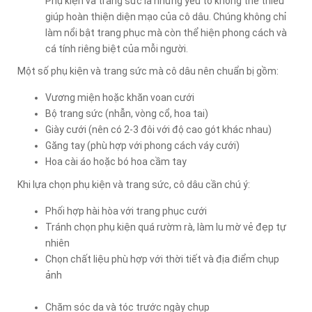
Phụ kiện và trang sức là những yếu tố không thể thiếu
giúp hoàn thiện diện mạo của cô dâu. Chúng không chỉ
làm nổi bật trang phục mà còn thể hiện phong cách và
cá tính riêng biệt của mỗi người.
Một số phụ kiện và trang sức mà cô dâu nên chuẩn bị gồm:
Vương miện hoặc khăn voan cưới
Bộ trang sức (nhẫn, vòng cổ, hoa tai)
Giày cưới (nên có 2-3 đôi với độ cao gót khác nhau)
Găng tay (phù hợp với phong cách váy cưới)
Hoa cài áo hoặc bó hoa cầm tay
Khi lựa chọn phụ kiện và trang sức, cô dâu cần chú ý:
Phối hợp hài hòa với trang phục cưới
Tránh chọn phụ kiện quá rườm rà, làm lu mờ vẻ đẹp tự
nhiên
Chọn chất liệu phù hợp với thời tiết và địa điểm chụp
ảnh
Chăm sóc da và tóc trước ngày chụp