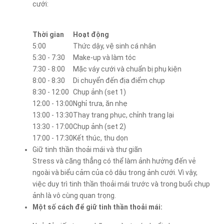
cưới:
Thời gian
Hoạt động
5:00
Thức dậy, vệ sinh cá nhân
5:30 - 7:30
Make-up và làm tóc
7:30 - 8:00
Mặc váy cưới và chuẩn bị phụ kiện
8:00 - 8:30
Di chuyển đến địa điểm chụp
8:30 - 12:00
Chụp ảnh (set 1)
12:00 - 13:00
Nghỉ trưa, ăn nhẹ
13:00 - 13:30
Thay trang phục, chỉnh trang lại
13:30 - 17:00
Chụp ảnh (set 2)
17:00 - 17:30
Kết thúc, thu dọn
Giữ tinh thần thoải mái và thư giãn
Stress và căng thẳng có thể làm ảnh hưởng đến vẻ
ngoài và biểu cảm của cô dâu trong ảnh cưới. Vì vậy,
việc duy trì tinh thần thoải mái trước và trong buổi chụp
ảnh là vô cùng quan trọng.
Một số cách để giữ tinh thần thoải mái: