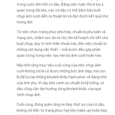
trong cuộc đời mỗi cô dâu. Bằng việc tuân thủ 6 lưu ý
quan trọng đã nêu, các cô dâu có thể đảm bảo buổi
chụp ảnh cưới diễn ra thuận lợi và đạt được kết quả như
mong đợi.
Từ việc chọn trang phục phù hợp, chuẩn bị phụ kiện và
trang sức, chăm sóc da và tóc, lên kế hoạch chi tiết cho
buổi chụp, duy trì tinh thần thoải mái, đến việc chuẩn bị
những vật dụng cần thiết – mỗi bước đều góp phần
quan trọng trong việc tạo nên bộ ảnh cưới hoàn hảo.
Hãy nhớ rằng mục tiêu cuối cùng của việc chụp ảnh
cưới không chỉ là có được những bức ảnh đẹp, mà còn
là để lưu lại những khoảnh khắc hạnh phúc và đáng nhớ
của tình yêu. Vì vậy, bên cạnh sự chuẩn bị kỹ lưỡng, cô
dâu cũng cần tận hưởng từng khoảnh khắc của quá
trình chụp ảnh.
Cuối cùng, đừng quên rằng vẻ đẹp thật sự của cô dâu
không chỉ đến từ trang phục hay lớp make-up hoàn hảo,