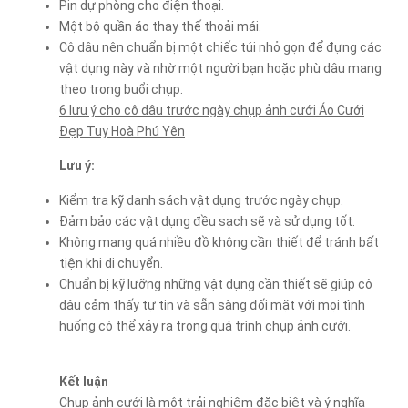
Pin dự phòng cho điện thoại.
Một bộ quần áo thay thế thoải mái.
Cô dâu nên chuẩn bị một chiếc túi nhỏ gọn để đựng các
vật dụng này và nhờ một người bạn hoặc phù dâu mang
theo trong buổi chụp.
6 lưu ý cho cô dâu trước ngày chụp ảnh cưới Áo Cưới
Đẹp Tuy Hoà Phú Yên
Lưu ý:
Kiểm tra kỹ danh sách vật dụng trước ngày chụp.
Đảm bảo các vật dụng đều sạch sẽ và sử dụng tốt.
Không mang quá nhiều đồ không cần thiết để tránh bất
tiện khi di chuyển.
Chuẩn bị kỹ lưỡng những vật dụng cần thiết sẽ giúp cô
dâu cảm thấy tự tin và sẵn sàng đối mặt với mọi tình
huống có thể xảy ra trong quá trình chụp ảnh cưới.
Kết luận
Chụp ảnh cưới là một trải nghiệm đặc biệt và ý nghĩa