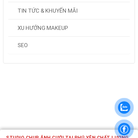
TIN TỨC & KHUYẾN MÃI
XU HƯỚNG MAKEUP
SEO
STUDIO CHỤP ẢNH CƯỚI TẠI PHÚ YÊN CHẤT LƯỢNG,