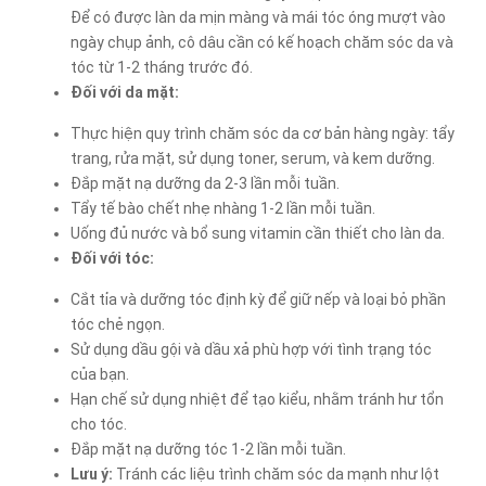
Để có được làn da mịn màng và mái tóc óng mượt vào
ngày chụp ảnh, cô dâu cần có kế hoạch chăm sóc da và
tóc từ 1-2 tháng trước đó.
Đối với da mặt:
Thực hiện quy trình chăm sóc da cơ bản hàng ngày: tẩy
trang, rửa mặt, sử dụng toner, serum, và kem dưỡng.
Đắp mặt nạ dưỡng da 2-3 lần mỗi tuần.
Tẩy tế bào chết nhẹ nhàng 1-2 lần mỗi tuần.
Uống đủ nước và bổ sung vitamin cần thiết cho làn da.
Đối với tóc:
Cắt tỉa và dưỡng tóc định kỳ để giữ nếp và loại bỏ phần
tóc chẻ ngọn.
Sử dụng dầu gội và dầu xả phù hợp với tình trạng tóc
của bạn.
Hạn chế sử dụng nhiệt để tạo kiểu, nhằm tránh hư tổn
cho tóc.
Đắp mặt nạ dưỡng tóc 1-2 lần mỗi tuần.
Lưu ý:
Tránh các liệu trình chăm sóc da mạnh như lột