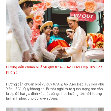
Hướng dẫn chuẩn bị lễ vu quy từ A-Z Áo Cưới Đẹp Tuy Hoà
Phú Yên
Hướng dẫn chuẩn bị lễ vu quy từ A-Z Áo Cưới Đẹp Tuy Hoà Phú
Yên. Lễ Vu Quy không chỉ là một nghi thức quan trọng mà còn
là dịp để hai gia đình kết nối, cùng nhau hướng tới một tương
lai hạnh phúc cho đôi uyên ương.