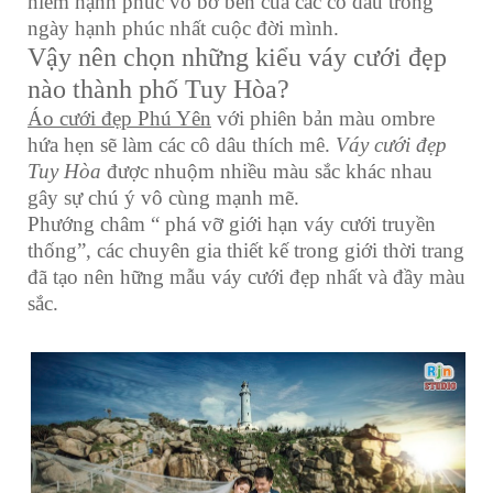
niềm hạnh phúc vô bờ bến của các cô dâu trong
ngày hạnh phúc nhất cuộc đời mình.
Vậy nên chọn những kiểu váy cưới đẹp
nào thành phố Tuy Hòa?
Áo cưới đẹp Phú Yên
với phiên bản màu ombre
hứa hẹn sẽ làm các cô dâu thích mê.
Váy cưới đẹp
Tuy Hòa
được nhuộm nhiều màu sắc khác nhau
gây sự chú ý vô cùng mạnh mẽ.
Phướng châm “ phá vỡ giới hạn váy cưới truyền
thống”, các chuyên gia thiết kế trong giới thời trang
đã tạo nên hững mẫu váy cưới đẹp nhất và đầy màu
sắc.