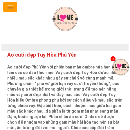
Áo cưới đẹp Tuy Hòa Phú Yên
2
Áo cưới đẹp Phú Yên với phiên bản màu ombre hứa hẹn sẽ
làm các cô dâu thích mê. Váy cưới đẹp Tuy Hòa được nhuộm
nhiều màu sắc khác nhau gây sự chú ý vô cùng mạnh mẽ.
Phướng châm “ phá vỡ giới hạn váy cưới truyền thống”, các
chuyên gia thiết kế trong giới thời trang đã tạo nên hững
mẫu váy cưới đẹp nhất và đầy màu sắc. Váy cưới đẹp Tuy
Hòa kiểu Ombre phong phú bởi sự cách điệu về màu sắc trên
từng chiếc váy. Đặc biệt hơn, cách nhuộm màu giữa hai gam
màu sắc khác nhau, đa phần là từ gom màu nhạt sang màu
đậm, hoặc ngược lại. Phần chân áo cưới Ombre sẽ được
chọn để nhuộm vào những gam màu hài hòa tạo nên sự bắt
mắt, ấn tượng đối với mọi người. Chúc các cặp đôi trăm